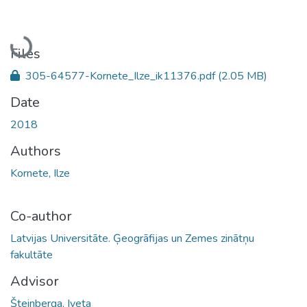
Loading...
Files
305-64577-Kornete_Ilze_ik11376.pdf
(2.05 MB)
Date
2018
Authors
Kornete, Ilze
Co-author
Latvijas Universitāte. Ģeogrāfijas un Zemes zinātņu
fakultāte
Advisor
Šteinberga, Iveta