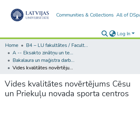
Communities & Collections
All of DSp
Log In
Home
B4 – LU fakultātes / Faculties of the UL
A -- Eksakto zinātņu un tehnoloģiju fakultāte / Faculty of Science and Technology
Bakalaura un maģistra darbi (EZTF) / Bachelor's and Master's theses
Vides kvalitātes novērtējums Cēsu un Priekuļu novada sporta centros
Vides kvalitātes novērtējums Cēsu
un Priekuļu novada sporta centros