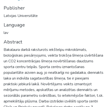
Publisher
Latvijas Universitāte
Language
lav
Abstract
Bakalaura darbā raksturots iekštelpu mikroklimats,
bioloģiskais piesārņojums, veikta trokšņa līmeņa izvērtēšana
un CO2 koncentrācijas līmeņa novērtēšanas daudzums
sporta centru telpās. Sporta centru izmantošanas
popularitāte aizvien aug, jo neatkarīgi no gadalaika, diennakts
laika un indivīda sagatavotības līmeņa, tie ir pieejami
praktiski jebkurā laikā. Novērtējums veikts izmantojot
mērījumu metodes, apskatītas un analizētas diennakts un
sezonālās parametru svārstības, to ietekmējošie faktori, t.sk.
apmeklētāju plūsma. Darba izstrādei izvēlēti sporta centri
Cēsīs un Priekuļu novadā. Bakalaura darbs sastāv no 3