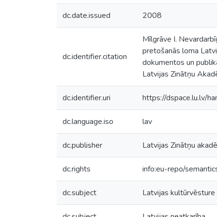
dc.date.issued
2008
Mīlgrāve I. Nevardarbī
pretošanās loma Latvi
dc.identifier.citation
dokumentos un publikāci
Latvijas Zinātņu Akadēm
dc.identifier.uri
https://dspace.lu.lv/
dc.language.iso
lav
dc.publisher
Latvijas Zinātņu akad
dc.rights
info:eu-repo/semanti
dc.subject
Latvijas kultūrvēsture
dc.subject
Latvijas neatkarība