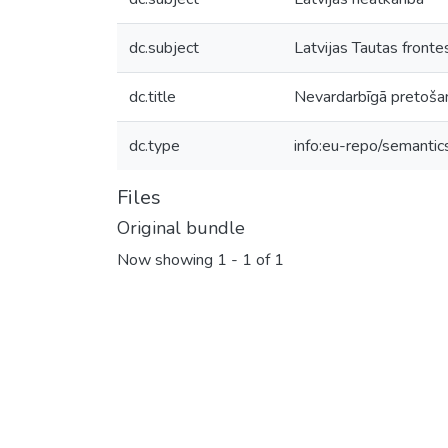
dc.subject
Latvijas Tautas front
dc.title
Nevardarbīgā pretoša
dc.type
info:eu-repo/semantics
Files
Original bundle
Now showing
1 - 1 of 1
Loading...