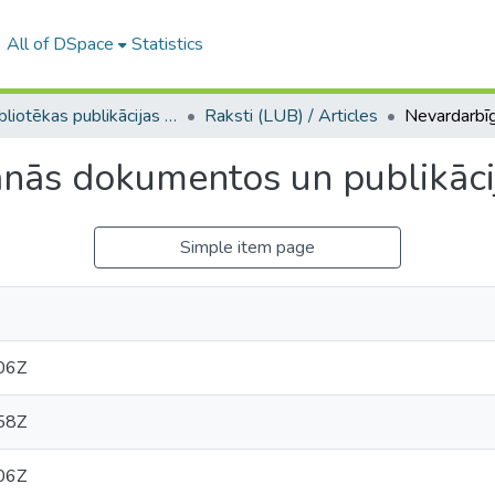
All of DSpace
Statistics
LU bibliotēkas publikācijas / Publications of the University Library
Raksti (LUB) / Articles
nās dokumentos un publikāci
Simple item page
06Z
58Z
06Z