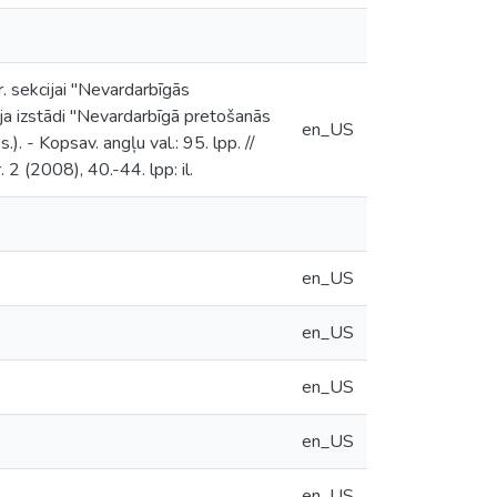
. sekcijai "Nevardarbīgās
ja izstādi "Nevardarbīgā pretošanās
en_US
). - Kopsav. angļu val.: 95. lpp. //
 2 (2008), 40.-44. lpp: il.
en_US
en_US
en_US
en_US
en_US