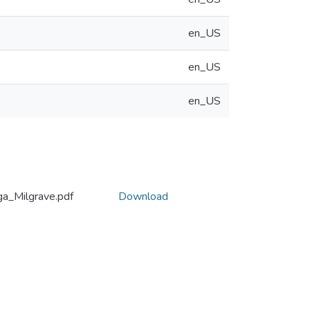
en_US
en_US
en_US
a_Milgrave.pdf
Download