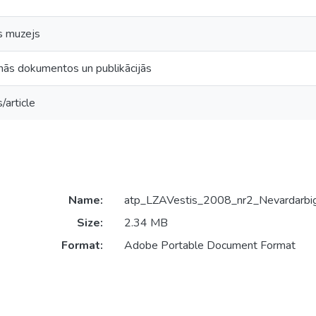
es muzejs
nās dokumentos un publikācijās
/article
Name:
atp_LZAVestis_2008_nr2_Nevardarbig
Size:
2.34 MB
Format:
Adobe Portable Document Format