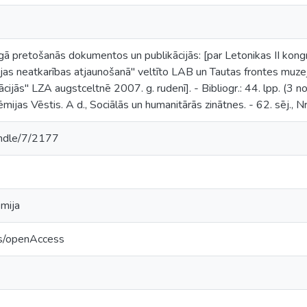
gā pretošanās dokumentos un publikācijās: [par Letonikas II kongr
jas neatkarības atjaunošanā" veltīto LAB un Tautas frontes muze
jās" LZA augstceltnē 2007. g. rudenī]. - Bibliogr.: 44. lpp. (3 nos.
ijas Vēstis. A d., Sociālās un humanitārās zinātnes. - 62. sēj., Nr.
handle/7/2177
ēmija
cs/openAccess