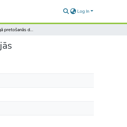
Log In
Nevardarbīgā pretošanās dokumentos un publikācijās
jās