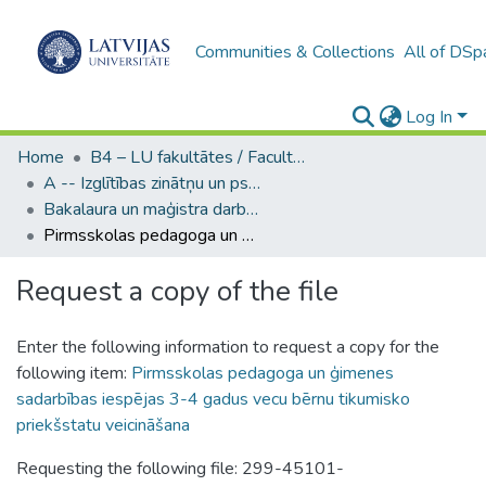
Communities & Collections
All of DSp
Log In
Home
B4 – LU fakultātes / Faculties of the UL
A -- Izglītības zinātņu un psiholoģijas fakultāte / Faculty of Education Sciences and Psychology
Bakalaura un maģistra darbi (PPMF) / Bachelor's and Master's theses
Pirmsskolas pedagoga un ģimenes sadarbības iespējas 3-4 gadus vecu bērnu tikumisko priekšstatu veicināšana
Request a copy of the file
Enter the following information to request a copy for the
following item:
Pirmsskolas pedagoga un ģimenes
sadarbības iespējas 3-4 gadus vecu bērnu tikumisko
priekšstatu veicināšana
Requesting the following file: 299-45101-