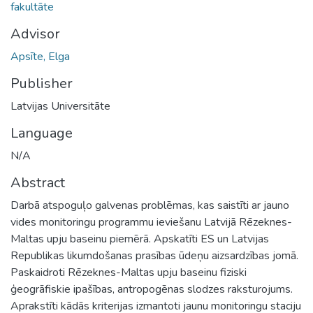
fakultāte
Advisor
Apsīte, Elga
Publisher
Latvijas Universitāte
Language
N/A
Abstract
Darbā atspoguļo galvenas problēmas, kas saistīti ar jauno
vides monitoringu programmu ieviešanu Latvijā Rēzeknes-
Maltas upju baseinu piemērā. Apskatīti ES un Latvijas
Republikas likumdošanas prasības ūdeņu aizsardzības jomā.
Paskaidroti Rēzeknes-Maltas upju baseinu fiziski
ģeogrāfiskie ipašības, antropogēnas slodzes raksturojums.
Aprakstīti kādās kriterijas izmantoti jaunu monitoringu staciju