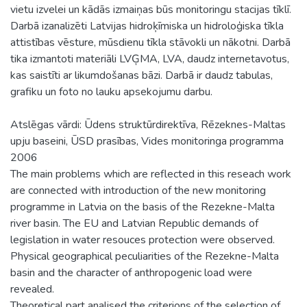
vietu izvelei un kādās izmaiņas būs monitoringu stacijas tīklī.
Darbā izanalizēti Latvijas hidroķīmiska un hidroloģiska tīkla
attistības vēsture, mūsdienu tīkla stāvokli un nākotni. Darbā
tika izmantoti materiāli LVĢMA, LVA, daudz internetavotus,
kas saistīti ar likumdošanas bāzi. Darbā ir daudz tabulas,
grafiku un foto no lauku apsekojumu darbu.
Atslēgas vārdi: Ūdens struktūrdirektīva, Rēzeknes-Maltas
upju baseini, ŪSD prasības, Vides monitoringa programma
2006
The main problems which are reflected in this reseach work
are connected with introduction of the new monitoring
programme in Latvia on the basis of the Rezekne-Malta
river basin. The EU and Latvian Republic demands of
legislation in water resouces protection were observed.
Physical geographical peculiarities of the Rezekne-Malta
basin and the character of anthropogenic load were
revealed.
Theoretical part analised the criterions of the selection of