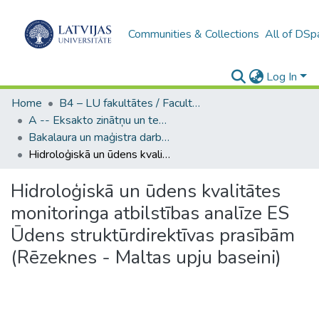
Communities & Collections
All of DSp
Log In
Home
B4 – LU fakultātes / Faculties of the UL
A -- Eksakto zinātņu un tehnoloģiju fakultāte / Faculty of Science and Technology
Bakalaura un maģistra darbi (EZTF) / Bachelor's and Master's theses
Hidroloģiskā un ūdens kvalitātes monitoringa atbilstības analīze ES Ūdens struktūrdirektīvas prasībām (Rēzeknes - Maltas upju baseini)
Hidroloģiskā un ūdens kvalitātes
monitoringa atbilstības analīze ES
Ūdens struktūrdirektīvas prasībām
(Rēzeknes - Maltas upju baseini)