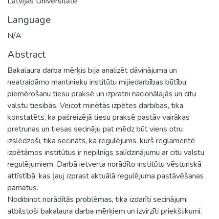
Latvijas Universitāte
Language
N/A
Abstract
Bakalaura darba mērķis bija analizēt dāvinājuma un
neatraidāmo mantinieku institūtu mijiedarbības būtību,
piemērošanu tiesu praksē un izpratni nacionālajās un citu
valstu tiesībās. Veicot minētās izpētes darbības, tika
konstatēts, ka pašreizējā tiesu praksē pastāv vairākas
pretrunas un tiesas secināju pat mēdz būt viens otru
izslēdzoši, tika secināts, ka regulējums, kurš reglamentē
izpētāmos institūtus ir nepilnīgs salīdzinājumu ar citu valstu
regulējumiem. Darbā ietverta norādīto institūtu vēsturiskā
attīstībā, kas ļauj izprast aktuālā regulējuma pastāvēšanas
pamatus.
Nodibinot norādītās problēmas, tika izdarīti secinājumi
atbilstoši bakalaura darba mērķiem un izvirzīti priekšlikumi,