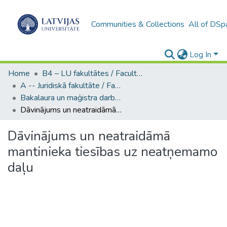
Communities & Collections
All of DSp
Log In
Home
B4 – LU fakultātes / Faculties of the UL
A -- Juridiskā fakultāte / Faculty of Law
Bakalaura un maģistra darbi (JF) / Bachelor's and Master's theses
Dāvinājums un neatraidāmā mantinieka tiesības uz neatņemamo daļu
Dāvinājums un neatraidāmā
mantinieka tiesības uz neatņemamo
daļu