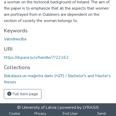
a woman on the historical background of Ireland. The aim of
the paper is to emphasize that all the aspects that women
are portrayed from in Dubliners are dependent on the
section of society the woman belongs to.
Keywords
Valodniecība
URI
https://dspace.lu.lv/handle/7/22162
Collections
Bakalaura un maģistra darbi (HZF) / Bachelor's and Master's
theses
Full item page
© University of Latvia |
powered by LYRASIS
Cookie
Privacy
End User
Send