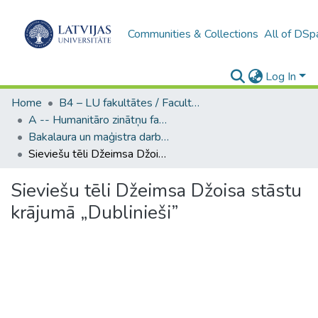
Communities & Collections
All of DSp
Log In
Home
B4 – LU fakultātes / Faculties of the UL
A -- Humanitāro zinātņu fakultāte / Faculty of Humanities
Bakalaura un maģistra darbi (HZF) / Bachelor's and Master's theses
Sieviešu tēli Džeimsa Džoisa stāstu krājumā „Dublinieši”
Sieviešu tēli Džeimsa Džoisa stāstu
krājumā „Dublinieši”