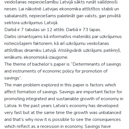
veidošanas nepieciešamību Latvijā sākts runāt salīdzinoši
nesen. Lai nākotnē Latvijas ekonomika attīstītos stabili un
sabalansēti, nepieciešams palielināt gan valsts, gan privātā
sektora uzkrājumus Latvijā.
Darbā ir 7 tabulas un 12 attēli. Darbā ir 73 lapas.
Darbs izmantojams kā informatīvs materiāls par uzkrājumus
noteicošajiem faktoriem, kā arī uzkrājumu veidošanas
attīstības dinamiku Latvijā. Atslēgvārdi: uzkrājumi, patēriņš,
ienākumi, ekonomiskā izaugsme.
The theme of bachelor’s paper is “Determinants of savings
and instruments of economic policy for promotion of
savings”.
The main problem explored in this paper is factors which
affect formation of savings. Savings are important factor for
promoting integrated and sustainable growth of economy in
Latvia. In the past years Latvia’s economy has developed
very fast but at the same time the growth was unbalanced
and that’s why now it is possible to see the consequences
which reflect as a recession in economy. Savings have