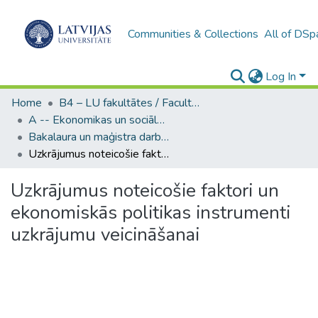
Communities & Collections
All of DSp
Log In
Home
B4 – LU fakultātes / Faculties of the UL
A -- Ekonomikas un sociālo zinātņu fakultāte / Faculty of Economics and Social Sciences
Bakalaura un maģistra darbi (ESZF) / Bachelor's and Master's theses
Uzkrājumus noteicošie faktori un ekonomiskās politikas instrumenti uzkrājumu veicināšanai
Uzkrājumus noteicošie faktori un
ekonomiskās politikas instrumenti
uzkrājumu veicināšanai