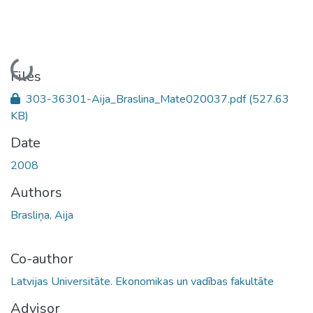
Loading...
Files
303-36301-Aija_Braslina_Mate020037.pdf
(527.63
KB)
Date
2008
Authors
Brasliņa, Aija
Co-author
Latvijas Universitāte. Ekonomikas un vadības fakultāte
Advisor