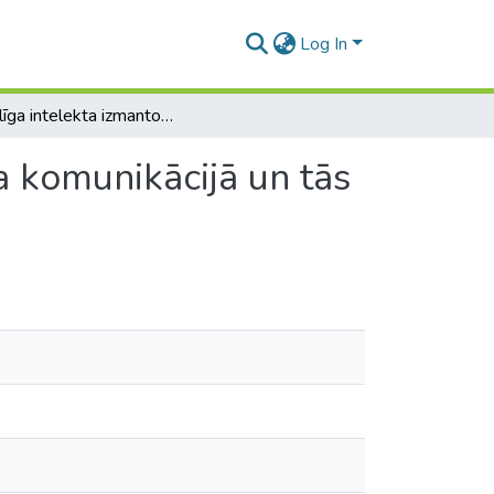
Log In
Mākslīga intelekta izmantošana digitālā mārketinga komunikācijā un tās attīstības tendences.
a komunikācijā un tās