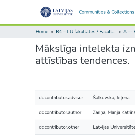
Communities & Collections
Home
B4 – LU fakultātes / Faculties of the UL
Mākslīga intelekta iz
attīstības tendences.
dc.contributor.advisor
Šalkovska, Jeļena
dc.contributor.author
Zariņa, Marija Katrīn
dc.contributor.other
Latvijas Universitāt