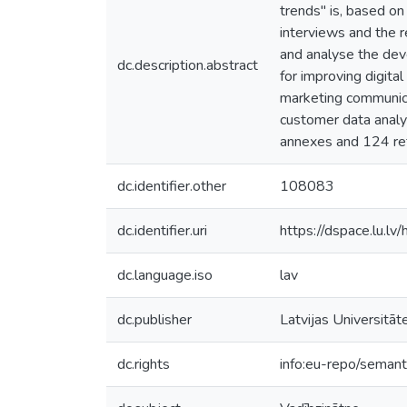
trends" is, based on
interviews and the re
and analyse the dev
dc.description.abstract
for improving digita
marketing communica
customer data analys
annexes and 124 re
dc.identifier.other
108083
dc.identifier.uri
https://dspace.lu.l
dc.language.iso
lav
dc.publisher
Latvijas Universitāt
dc.rights
info:eu-repo/seman