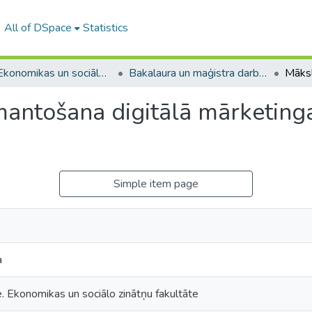
All of DSpace
Statistics
A -- Ekonomikas un sociālo zinātņu fakultāte / Faculty of Economics and Social Sciences
Bakalaura un maģistra darbi (ESZF) / Bachelor's and Master's theses
mantošana digitālā mārketing
Simple item page
a
e. Ekonomikas un sociālo zinātņu fakultāte