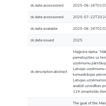
dc.date.accessioned
2025-06-26T01:0
dc.date.accessioned
2025-07-22T20:2
dc.date.available
2025-06-26T01:0
dc.date.issued
2025
Maģistra darba “Māks
pamatojoties uz teor
uzņēmumu pārstāvju 
Latvijas uzņēmumu di
dc.description.abstract
komunikācijas pilnve
Latvijas uzņēmumos 
analīzē uzvedības p
124 izmantotās liter
The goal of the Mast