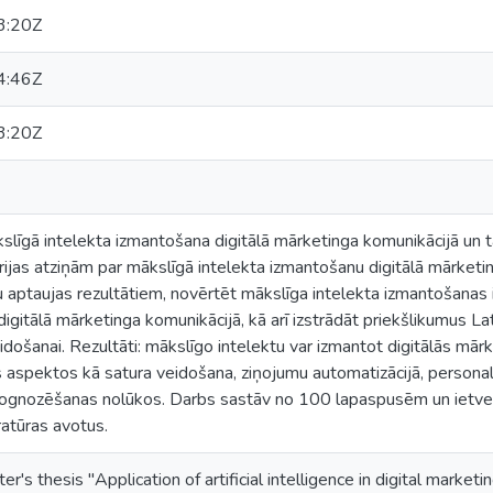
3:20Z
4:46Z
3:20Z
līgā intelekta izmantošana digitālā mārketinga komunikācijā un tā
ijas atziņām par mākslīgā intelekta izmantošanu digitālā mārketin
aptaujas rezultātiem, novērtēt mākslīga intelekta izmantošanas i
gitālā mārketinga komunikācijā, kā arī izstrādāt priekšlikumus L
idošanai. Rezultāti: mākslīgo intelektu var izmantot digitālās mār
aspektos kā satura veidošana, ziņojumu automatizācijā, personali
rognozēšanas nolūkos. Darbs sastāv no 100 lapaspusēm un ietver 
atūras avotus.
er's thesis "Application of artificial intelligence in digital mark