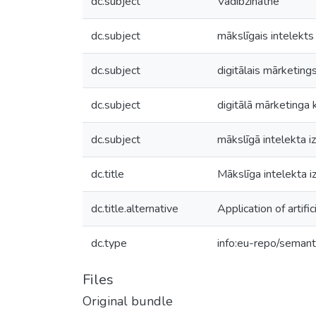
dc.subject
Vadībzinātne
dc.subject
mākslīgais intelekts
dc.subject
digitālais mārketing
dc.subject
digitālā mārketinga 
dc.subject
mākslīgā intelekta 
dc.title
Mākslīga intelekta i
dc.title.alternative
Application of artif
dc.type
info:eu-repo/semant
Files
Original bundle