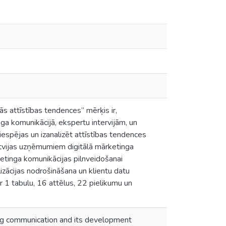
s attīstības tendences” mērķis ir,
ga komunikācijā, ekspertu intervijām, un
espējas un izanalizēt attīstības tendences
atvijas uzņēmumiem digitālā mārketinga
ketinga komunikācijas pilnveidošanai
zācijas nodrošināšana un klientu datu
1 tabulu, 16 attēlus, 22 pielikumu un
eting communication and its development