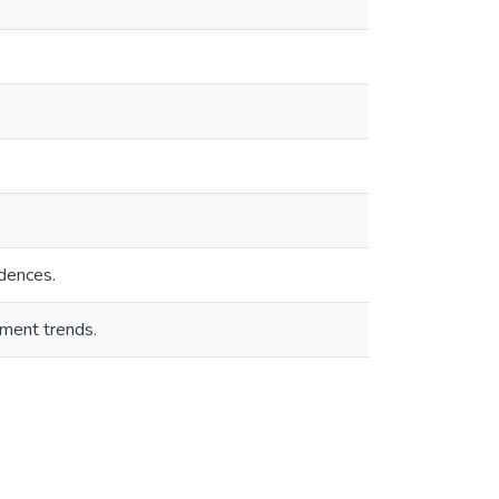
ndences.
opment trends.