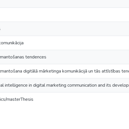
s
komunikācija
izmantošanas tendences
zmantošana digitālā mārketinga komunikācijā un tās attīstības te
icial intelligence in digital marketing communication and its devel
ics/masterThesis