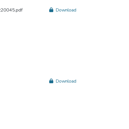
z20045.pdf
Download
Download