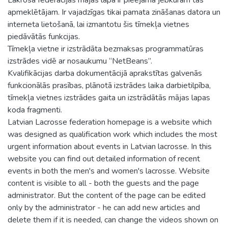
apmeklētājam. Ir vajadzīgas tikai pamata zināšanas datora un
interneta lietošanā, lai izmantotu šis tīmekļa vietnes
piedāvātās funkcijas.
Tīmekļa vietne ir izstrādāta bezmaksas programmatūras
izstrādes vidē ar nosaukumu “NetBeans”.
Kvalifikācijas darba dokumentācijā aprakstītas galvenās
funkcionālās prasības, plānotā izstrādes laika darbietilpība,
tīmekļa vietnes izstrādes gaita un izstrādātās mājas lapas
koda fragmenti.
Latvian Lacrosse federation homepage is a website which
was designed as qualification work which includes the most
urgent information about events in Latvian lacrosse. In this
website you can find out detailed information of recent
events in both the men's and women's lacrosse. Website
content is visible to all - both the guests and the page
administrator. But the content of the page can be edited
only by the administrator - he can add new articles and
delete them if it is needed, can change the videos shown on