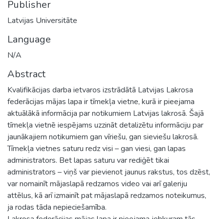
Publisher
Latvijas Universitāte
Language
N/A
Abstract
Kvalifikācijas darba ietvaros izstrādātā Latvijas Lakrosa
federācijas mājas lapa ir tīmekļa vietne, kurā ir pieejama
aktuālākā informācija par notikumiem Latvijas lakrosā. Šajā
tīmekļa vietnē iespējams uzzināt detalizētu informāciju par
jaunākajiem notikumiem gan vīriešu, gan sieviešu lakrosā.
Tīmekļa vietnes saturu redz visi – gan viesi, gan lapas
administrators. Bet lapas saturu var rediģēt tikai
administrators – viņš var pievienot jaunus rakstus, tos dzēst,
var nomainīt mājaslapā redzamos video vai arī galeriju
attēlus, kā arī izmainīt pat mājaslapā redzamos noteikumus,
ja rodas tāda nepieciešamība.
Lakrosa federācijas mājas lapa ir pieejama jebkuram tās