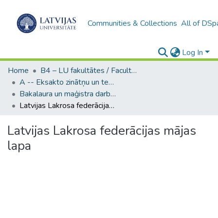
Communities & Collections
All of DSp
Log In
Home
B4 – LU fakultātes / Faculties of the UL
A -- Eksakto zinātņu un tehnoloģiju fakultāte / Faculty of Science and Technology
Bakalaura un maģistra darbi (EZTF) / Bachelor's and Master's theses
Latvijas Lakrosa federācijas mājas lapa
Latvijas Lakrosa federācijas mājas
lapa