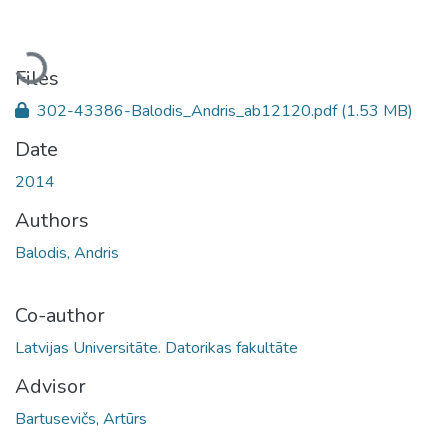
Loading...
Files
302-43386-Balodis_Andris_ab12120.pdf
(1.53 MB)
Date
2014
Authors
Balodis, Andris
Co-author
Latvijas Universitāte. Datorikas fakultāte
Advisor
Bartusevičs, Artūrs