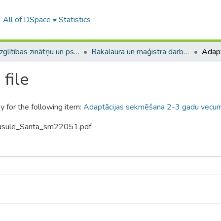
All of DSpace
Statistics
A -- Izglītības zinātņu un psiholoģijas fakultāte / Faculty of Education Sciences and Psychology
Bakalaura un maģistra darbi (PPMF) / Bachelor's and Master's theses
file
y for the following item:
Adaptācijas sekmēšana 2-3 gadu vecumā 
Musule_Santa_sm22051.pdf