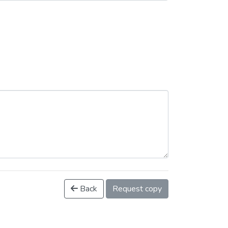
Back
Request copy