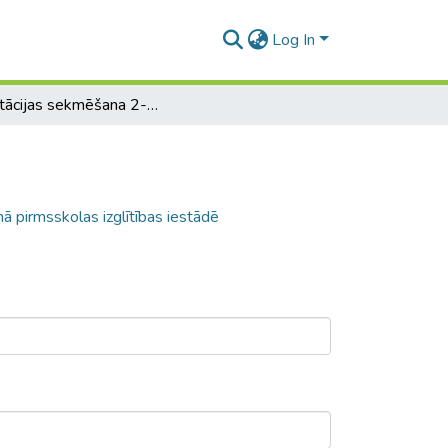
Log In
Adaptācijas sekmēšana 2-3 gadu vecumā pirmsskolas izglītības iestādē
pirmsskolas izglītības iestādē