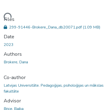
ading...
Files
299-91446-Brokere_Dana_db20071.pdf
(1.09 MB)
Date
2023
Authors
Brokere, Dana
Co-author
Latvijas Universitāte. Pedagoģijas, psiholoģijas un mākslas
fakultāte
Advisor
Brice, Baiba