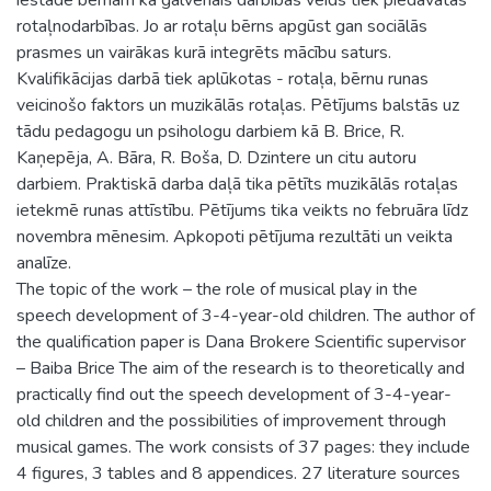
rotaļnodarbības. Jo ar rotaļu bērns apgūst gan sociālās
prasmes un vairākas kurā integrēts mācību saturs.
Kvalifikācijas darbā tiek aplūkotas - rotaļa, bērnu runas
veicinošo faktors un muzikālās rotaļas. Pētījums balstās uz
tādu pedagogu un psihologu darbiem kā B. Brice, R.
Kaņepēja, A. Bāra, R. Boša, D. Dzintere un citu autoru
darbiem. Praktiskā darba daļā tika pētīts muzikālās rotaļas
ietekmē runas attīstību. Pētījums tika veikts no februāra līdz
novembra mēnesim. Apkopoti pētījuma rezultāti un veikta
analīze.
The topic of the work – the role of musical play in the
speech development of 3-4-year-old children. The author of
the qualification paper is Dana Brokere Scientific supervisor
– Baiba Brice The aim of the research is to theoretically and
practically find out the speech development of 3-4-year-
old children and the possibilities of improvement through
musical games. The work consists of 37 pages: they include
4 figures, 3 tables and 8 appendices. 27 literature sources