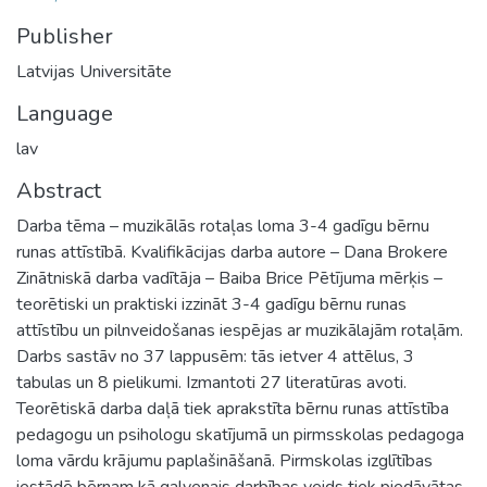
Publisher
Latvijas Universitāte
Language
lav
Abstract
Darba tēma – muzikālās rotaļas loma 3-4 gadīgu bērnu
runas attīstībā. Kvalifikācijas darba autore – Dana Brokere
Zinātniskā darba vadītāja – Baiba Brice Pētījuma mērķis –
teorētiski un praktiski izzināt 3-4 gadīgu bērnu runas
attīstību un pilnveidošanas iespējas ar muzikālajām rotaļām.
Darbs sastāv no 37 lappusēm: tās ietver 4 attēlus, 3
tabulas un 8 pielikumi. Izmantoti 27 literatūras avoti.
Teorētiskā darba daļā tiek aprakstīta bērnu runas attīstība
pedagogu un psihologu skatījumā un pirmsskolas pedagoga
loma vārdu krājumu paplašināšanā. Pirmskolas izglītības
iestādē bērnam kā galvenais darbības veids tiek piedāvātas