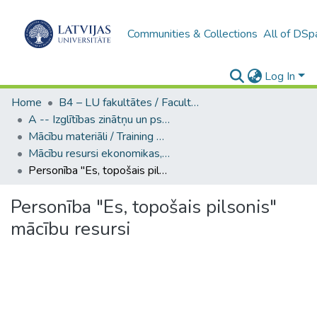
Communities & Collections
All of DSp
Log In
Home
B4 – LU fakultātes / Faculties of the UL
A -- Izglītības zinātņu un psiholoģijas fakultāte / Faculty of Education Sciences and Psychology
Mācību materiāli / Training materials
Mācību resursi ekonomikas, pilsoniskās izglītības un ētikas mācību satura apguvei starpdisciplinārā pieejā
Personība "Es, topošais pilsonis" mācību resursi
Personība "Es, topošais pilsonis"
mācību resursi