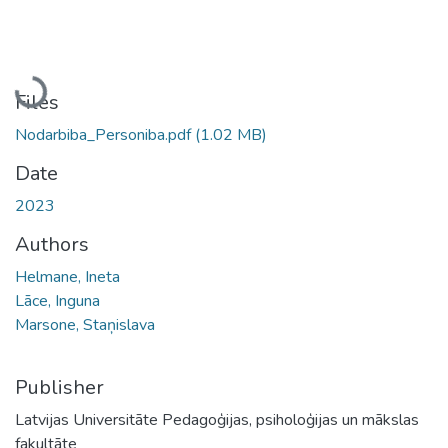
Loading...
Files
Nodarbiba_Personiba.pdf
(1.02 MB)
Date
2023
Authors
Helmane, Ineta
Lāce, Inguna
Marsone, Staņislava
Publisher
Latvijas Universitāte Pedagoģijas, psiholoģijas un mākslas
fakultāte