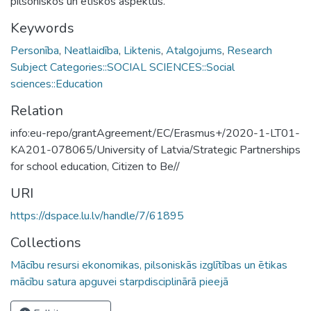
pilsoniskos un ētiskos aspektus.
Keywords
Personība
,
Neatlaidība
,
Liktenis
,
Atalgojums
,
Research
Subject Categories::SOCIAL SCIENCES::Social
sciences::Education
Relation
info:eu-repo/grantAgreement/EC/Erasmus+/2020-1-LT01-
KA201-078065/University of Latvia/Strategic Partnerships
for school education, Citizen to Be//
URI
https://dspace.lu.lv/handle/7/61895
Collections
Mācību resursi ekonomikas, pilsoniskās izglītības un ētikas
mācību satura apguvei starpdisciplinārā pieejā