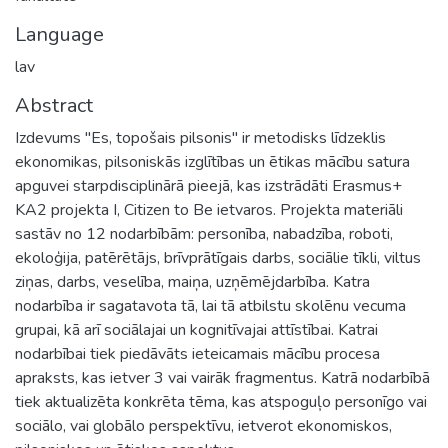
Language
lav
Abstract
Izdevums "Es, topošais pilsonis" ir metodisks līdzeklis
ekonomikas, pilsoniskās izglītības un ētikas mācību satura
apguvei starpdisciplinārā pieejā, kas izstrādāti Erasmus+
KA2 projekta I, Citizen to Be ietvaros. Projekta materiāli
sastāv no 12 nodarbībām: personība, nabadzība, roboti,
ekoloģija, patērētājs, brīvprātīgais darbs, sociālie tīkli, viltus
ziņas, darbs, veselība, maiņa, uzņēmējdarbība. Katra
nodarbība ir sagatavota tā, lai tā atbilstu skolēnu vecuma
grupai, kā arī sociālajai un kognitīvajai attīstībai. Katrai
nodarbībai tiek piedāvāts ieteicamais mācību procesa
apraksts, kas ietver 3 vai vairāk fragmentus. Katrā nodarbībā
tiek aktualizēta konkrēta tēma, kas atspoguļo personīgo vai
sociālo, vai globālo perspektīvu, ietverot ekonomiskos,