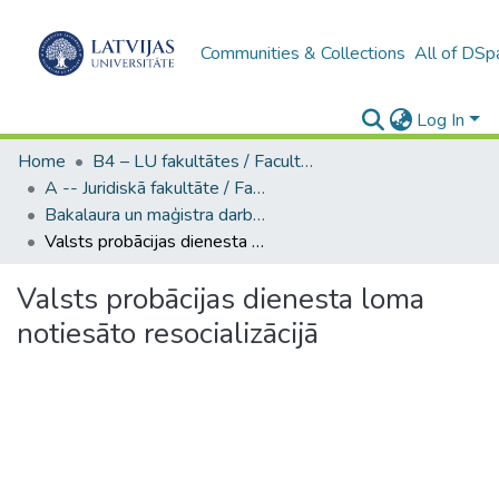
Communities & Collections
All of DSp
Log In
Home
B4 – LU fakultātes / Faculties of the UL
A -- Juridiskā fakultāte / Faculty of Law
Bakalaura un maģistra darbi (JF) / Bachelor's and Master's theses
Valsts probācijas dienesta loma notiesāto resocializācijā
Valsts probācijas dienesta loma
notiesāto resocializācijā