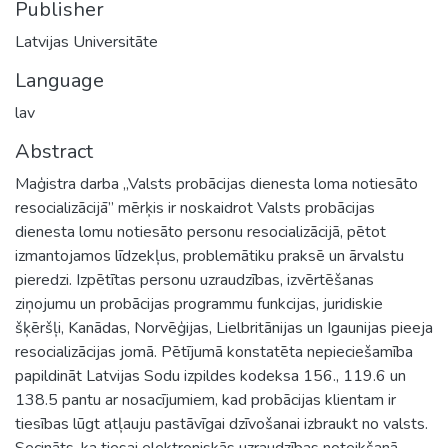
Publisher
Latvijas Universitāte
Language
lav
Abstract
Maģistra darba „Valsts probācijas dienesta loma notiesāto
resocializācijā” mērķis ir noskaidrot Valsts probācijas
dienesta lomu notiesāto personu resocializācijā, pētot
izmantojamos līdzekļus, problemātiku praksē un ārvalstu
pieredzi. Izpētītas personu uzraudzības, izvērtēšanas
ziņojumu un probācijas programmu funkcijas, juridiskie
šķēršļi, Kanādas, Norvēģijas, Lielbritānijas un Igaunijas pieeja
resocializācijas jomā. Pētījumā konstatēta nepieciešamība
papildināt Latvijas Sodu izpildes kodeksa 156., 119.6 un
138.5 pantu ar nosacījumiem, kad probācijas klientam ir
tiesības lūgt atļauju pastāvīgai dzīvošanai izbraukt no valsts.
Secināts, ka tiesai elektroniskās uzraudzības noteikšanā