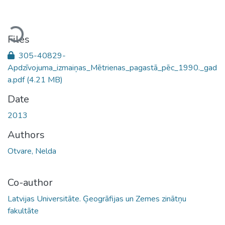
Loading...
Files
305-40829-
Apdzīvojuma_izmaiņas_Mētrienas_pagastā_pēc_1990._gad
a.pdf
(4.21 MB)
Date
2013
Authors
Otvare, Nelda
Co-author
Latvijas Universitāte. Ģeogrāfijas un Zemes zinātņu
fakultāte