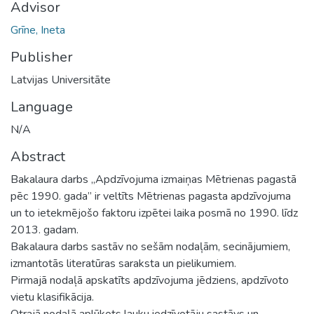
Advisor
Grīne, Ineta
Publisher
Latvijas Universitāte
Language
N/A
Abstract
Bakalaura darbs „Apdzīvojuma izmaiņas Mētrienas pagastā
pēc 1990. gada” ir veltīts Mētrienas pagasta apdzīvojuma
un to ietekmējošo faktoru izpētei laika posmā no 1990. līdz
2013. gadam.
Bakalaura darbs sastāv no sešām nodaļām, secinājumiem,
izmantotās literatūras saraksta un pielikumiem.
Pirmajā nodaļā apskatīts apdzīvojuma jēdziens, apdzīvoto
vietu klasifikācija.
Otrajā nodaļā aplūkots lauku iedzīvotāju sastāvs un