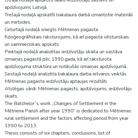
apdzīvojums Latvijā.
Trešajā nodaļā apskatīti bakalaura darbā izmantotie materiāli
un metodes.
Ceturtajā nodaļā sniegts Mētrienas pagasta
fizioģeogrāfiskais raksturojums, kā arī pagasta vēsturiskais
un saimnieciskais apskats.
Piektajā nodaļā analizētas iedzīvotāju skaita un sastāva
izmaiņas pagastā pēc 1990.gada, kā arī raksturota
apdzīvojuma struktūra un notikušās izmaiņas apdzīvojumā.
Sestajā nodaļā analizēta bakalaura darba ietvaros veiktās
Mētrienas pagasta iedzīvotāju aptaujas rezultāti.
Atslēgas vārdi: Mētrienas pagasts, apdzīvojums, iedzīvotāju
skaits.
The Batchelor`s work „Changes of Settlement in the
Mētriena Parish after year 1990” is dedicated to Mētrienas
rural settlement and the factors affecting period from year
1990 to 2013.
Thesis consists of six chapters, conclusions, list of