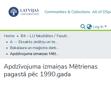
Communities & Collections
All of DSp
Log In
Home
B4 – LU fakultātes / Faculties of the UL
A -- Eksakto zinātņu un tehnoloģiju fakultāte / Faculty of Science and Technology
Bakalaura un maģistra darbi (EZTF) / Bachelor's and Master's theses
Apdzīvojuma izmaiņas Mētrienas pagastā pēc 1990.gada
Apdzīvojuma izmaiņas Mētrienas
pagastā pēc 1990.gada