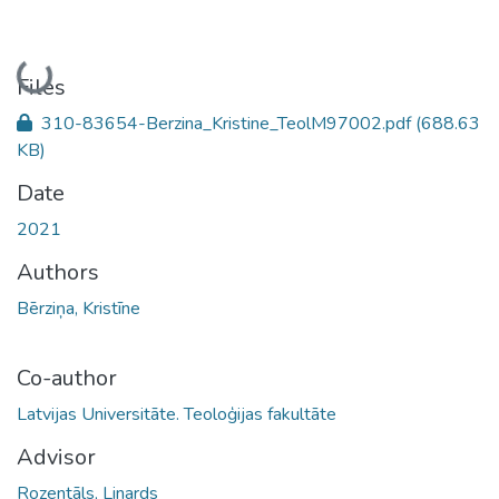
Loading...
Files
310-83654-Berzina_Kristine_TeolM97002.pdf
(688.63
KB)
Date
2021
Authors
Bērziņa, Kristīne
Co-author
Latvijas Universitāte. Teoloģijas fakultāte
Advisor
Rozentāls, Linards