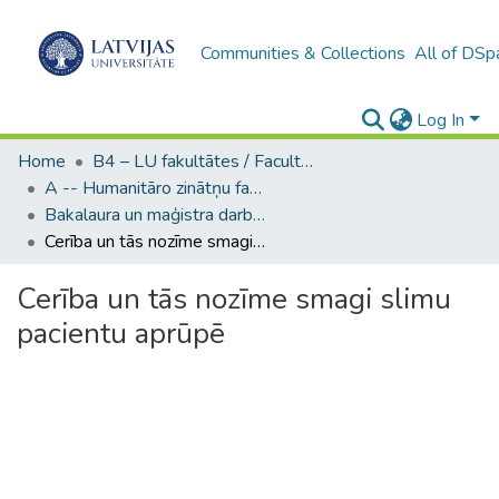
Communities & Collections
All of DSp
Log In
Home
B4 – LU fakultātes / Faculties of the UL
A -- Humanitāro zinātņu fakultāte / Faculty of Humanities
Bakalaura un maģistra darbi (HZF) / Bachelor's and Master's theses
Cerība un tās nozīme smagi slimu pacientu aprūpē
Cerība un tās nozīme smagi slimu
pacientu aprūpē