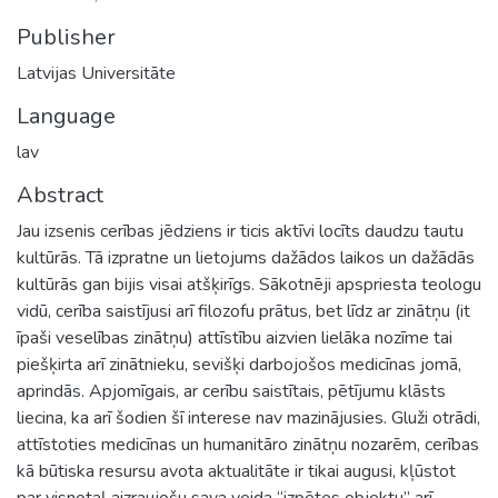
Publisher
Latvijas Universitāte
Language
lav
Abstract
Jau izsenis cerības jēdziens ir ticis aktīvi locīts daudzu tautu
kultūrās. Tā izpratne un lietojums dažādos laikos un dažādās
kultūrās gan bijis visai atšķirīgs. Sākotnēji apspriesta teologu
vidū, cerība saistījusi arī filozofu prātus, bet līdz ar zinātņu (it
īpaši veselības zinātņu) attīstību aizvien lielāka nozīme tai
piešķirta arī zinātnieku, sevišķi darbojošos medicīnas jomā,
aprindās. Apjomīgais, ar cerību saistītais, pētījumu klāsts
liecina, ka arī šodien šī interese nav mazinājusies. Gluži otrādi,
attīstoties medicīnas un humanitāro zinātņu nozarēm, cerības
kā būtiska resursu avota aktualitāte ir tikai augusi, kļūstot
par visnotaļ aizraujošu sava veida “izpētes objektu” arī