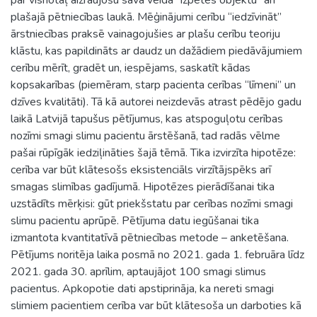
plašajā pētniecības laukā. Mēģinājumi cerību “iedzīvināt”
ārstniecības praksē vainagojušies ar plašu cerību teoriju
klāstu, kas papildināts ar daudz un dažādiem piedāvājumiem
cerību mērīt, gradēt un, iespējams, saskatīt kādas
kopsakarības (piemēram, starp pacienta cerības “līmeni” un
dzīves kvalitāti). Tā kā autorei neizdevās atrast pēdējo gadu
laikā Latvijā tapušus pētījumus, kas atspoguļotu cerības
nozīmi smagi slimu pacientu ārstēšanā, tad radās vēlme
pašai rūpīgāk iedziļināties šajā tēmā. Tika izvirzīta hipotēze:
cerība var būt klātesošs eksistenciāls virzītājspēks arī
smagas slimības gadījumā. Hipotēzes pierādīšanai tika
uzstādīts mērķisi: gūt priekšstatu par cerības nozīmi smagi
slimu pacientu aprūpē. Pētījuma datu iegūšanai tika
izmantota kvantitatīvā pētniecības metode – anketēšana.
Pētījums noritēja laika posmā no 2021. gada 1. februāra līdz
2021. gada 30. aprīlim, aptaujājot 100 smagi slimus
pacientus. Apkopotie dati apstiprināja, ka nereti smagi
slimiem pacientiem cerība var būt klātesoša un darboties kā