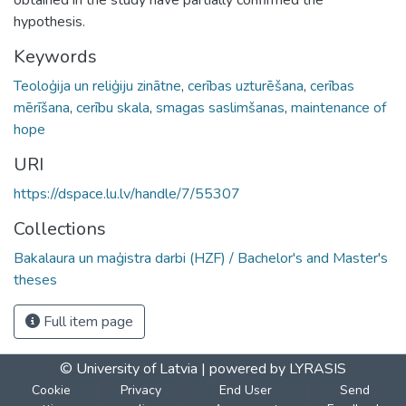
hypothesis.
Keywords
Teoloģija un reliģiju zinātne
,
cerības uzturēšana
,
cerības
mērīšana
,
cerību skala
,
smagas saslimšanas
,
maintenance of
hope
URI
https://dspace.lu.lv/handle/7/55307
Collections
Bakalaura un maģistra darbi (HZF) / Bachelor's and Master's
theses
Full item page
© University of Latvia |
powered by LYRASIS
Cookie
Privacy
End User
Send