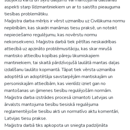
aspekti starp līdzmantiniekiem un ar to saistīto pieauguma
tiesības problemātiku.
Maģistra darba mērķis ir vērst uzmanību uz Civillikuma normu
nepilnībām, kas skaidri manāmas tiesu praksē, un noteikt
nepieciešamo regulējumu, kas novērstu normu
nekonsekvenci. Maģistra darbā tiek pētītas neskaidrības
attiecībā uz apzināto problēmusitāciju, kas skar mirušā
mantisko attiecību kopības pāreju likumiskajiem
mantiniekiem, tai skaitā pārdzīvojušā laulātā mantas daļas
izdalīšanu laulāto kopmantā. Tāpat tiek vērsta uzmanība
adoptētā un adoptētāja savstarpējām mantiskajām un
personiskajām attiecībām, kas vienlīdz izriet gan no
mantošanas un ģimenes tiesību regulējošām normām.
Maģistra darba izstrādes procesā izmantoti Latvijas un
ārvalsts mantojuma tiesību tiesiskā regulējuma
reglamentējošie tiesību akti un normatīvo aktu komentāri,
Latvijas tiesu prakse.
Maģistra darbā tiks apkopota un sniegta padziļināta