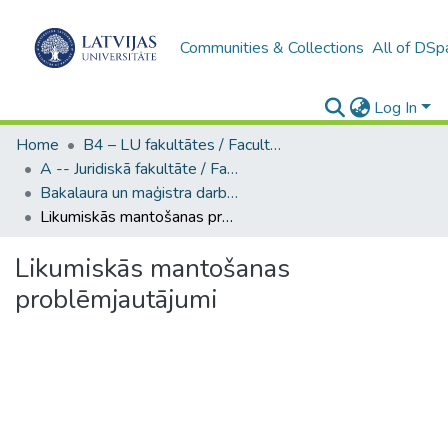
Communities & Collections
All of DSp
Log In
Home
B4 – LU fakultātes / Faculties of the UL
A -- Juridiskā fakultāte / Faculty of Law
Bakalaura un maģistra darbi (JF) / Bachelor's and Master's theses
Likumiskās mantošanas problēmjautājumi
Likumiskās mantošanas
problēmjautājumi