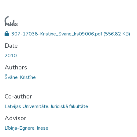
Loading...
Files
307-17038-Kristine_Svane_ks09006.pdf
(556.82 KB)
Date
2010
Authors
Švāne, Kristīne
Co-author
Latvijas Universitāte. Juridiskā fakultāte
Advisor
Lībiņa-Egnere, Inese