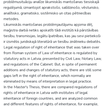
problēmusituāciju analīze likumiskās mantošanas tiesiskajā
regulējumā, izmantojot aprakstošo, salīdzinošo, vēsturisko,
analītisko, gramatisko, sistēmisko un citas pētniecības
metodes.
Likumiskās mantošanas problēmjautājumu apjoma dēļ,
maģistra darbā netiks apskatīti tādi institūti kā pārstāvības
tiesību, transmisijas, legātu īpatnības, kas jau sevi pietiekoši
ir izsmēlis juridiskajā literatūrā un tiesību zinātnieku debatēs.
Legal regulation of right of inheritance that was taken over
from Roman system of Law of inheritance is regulated by
statutory acts in Latvia, presented by Civil Law, Notary Law,
and regulations of the Cabinet. But, in spite of permanent
additions and changes of statutory acts, there are still some
gaps left in the right of inheritance, which normally are
eliminated by means of interpretation in legal practice.
In the Master's Thesis, there are compared regulations of
rights of inheritance in Latvia with institutes of legal
inheritance of foreign countries, and are analyzed common
and different features of rights of inheritance, for example,