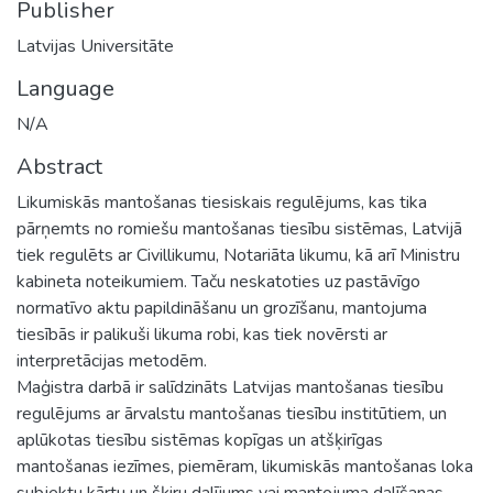
Publisher
Latvijas Universitāte
Language
N/A
Abstract
Likumiskās mantošanas tiesiskais regulējums, kas tika
pārņemts no romiešu mantošanas tiesību sistēmas, Latvijā
tiek regulēts ar Civillikumu, Notariāta likumu, kā arī Ministru
kabineta noteikumiem. Taču neskatoties uz pastāvīgo
normatīvo aktu papildināšanu un grozīšanu, mantojuma
tiesībās ir palikuši likuma robi, kas tiek novērsti ar
interpretācijas metodēm.
Maģistra darbā ir salīdzināts Latvijas mantošanas tiesību
regulējums ar ārvalstu mantošanas tiesību institūtiem, un
aplūkotas tiesību sistēmas kopīgas un atšķirīgas
mantošanas iezīmes, piemēram, likumiskās mantošanas loka
subjektu kārtu un šķiru dalījums vai mantojuma dalīšanas