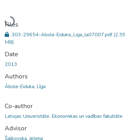
Loading...
Files
303-29654-Abola-Eiduka_Liga_la07007.pdf
(2.39
MB)
Date
2013
Authors
Ābola-Eiduka, Līga
Co-author
Latvijas Universitāte. Ekonomikas un vadības fakultāte
Advisor
Šalkovska, Jeļena