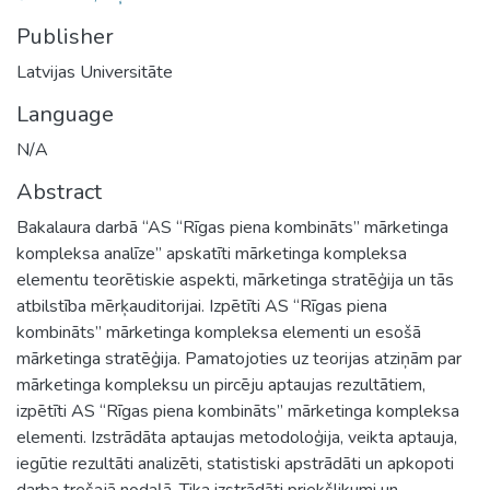
Publisher
Latvijas Universitāte
Language
N/A
Abstract
Bakalaura darbā “AS “Rīgas piena kombināts” mārketinga
kompleksa analīze” apskatīti mārketinga kompleksa
elementu teorētiskie aspekti, mārketinga stratēģija un tās
atbilstība mērķauditorijai. Izpētīti AS “Rīgas piena
kombināts” mārketinga kompleksa elementi un esošā
mārketinga stratēģija. Pamatojoties uz teorijas atziņām par
mārketinga kompleksu un pircēju aptaujas rezultātiem,
izpētīti AS “Rīgas piena kombināts” mārketinga kompleksa
elementi. Izstrādāta aptaujas metodoloģija, veikta aptauja,
iegūtie rezultāti analizēti, statistiski apstrādāti un apkopoti
darba trešajā nodaļā. Tika izstrādāti priekšlikumi un