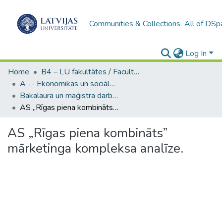
Communities & Collections
All of DSp
Log In
Home
B4 – LU fakultātes / Faculties of the UL
A -- Ekonomikas un sociālo zinātņu fakultāte / Faculty of Economics and Social Sciences
Bakalaura un maģistra darbi (ESZF) / Bachelor's and Master's theses
AS „Rīgas piena kombināts” mārketinga kompleksa analīze.
AS „Rīgas piena kombināts”
mārketinga kompleksa analīze.