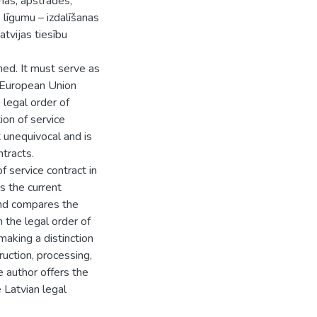
nas, apstrādes,
līgumu – izdalīšanas
tvijas tiesību
ed. It must serve as
e European Union
legal order of
on of service
t unequivocal and is
ntracts.
 service contract in
 the current
 and compares the
h the legal order of
making a distinction
uction, processing,
e author offers the
e Latvian legal