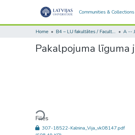
Communities & Collections
Home
B4 – LU fakultātes / Faculties of the UL
Pakalpojuma līguma j
Loading...
Files
307-18522-Kalnina_Vija_vk08147.pdf