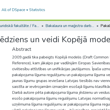
All of DSpace
Statistics
A -- Juridiskā fakultāte / Faculty of Law
Bakalaura un maģistra darbi (JF) / Bachelor's and Master's theses
ēdziens un veidi Kopējā mode
Abstract
2009.gadā tika pabeigts Kopējā modelis (Draft Common 
Reference), kam jākalpo par vadlīnijām Eiropas Savienības
civiltiesību attīstības un unifikācijas jautājumos. Īpaša uz
pakalpojuma līguma regulējumu un pakalpojuma līguma vei
jaunas līgumu grupas ieviešana Latvijas tiesībās nav vien
saistīta ar ievērojamām izmaiņām esošajā līgumu klasifikāc
Darbā autore pēta pakalpojuma līguma jēdzienu un veidus
esošo pakalpojuma līgumu regulējumu Latvijas normatīvajo
uzņēmuma līguma regulējumu ar pakalpojuma līguma regulē