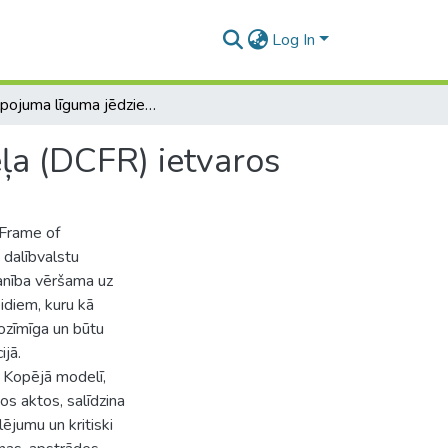
Log In
Pakalpojuma līguma jēdziens un veidi Kopējā modeļa (DCFR) ietvaros
ļa (DCFR) ietvaros
Frame of
 dalībvalstu
manība vēršama uz
diem, kuru kā
nozīmīga un būtu
ijā.
 Kopējā modelī,
s aktos, salīdzina
jumu un kritiski