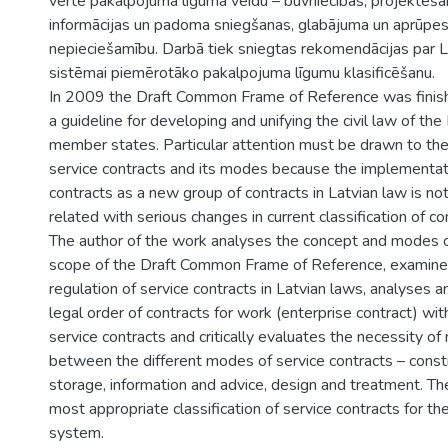
vērtē pakalpojuma līguma veidu – būvniecības, projektēša
informācijas un padoma sniegšanas, glabājuma un aprūpes 
nepieciešamību. Darbā tiek sniegtas rekomendācijas par La
sistēmai piemērotāko pakalpojuma līgumu klasificēšanu.
In 2009 the Draft Common Frame of Reference was finish
a guideline for developing and unifying the civil law of th
member states. Particular attention must be drawn to the 
service contracts and its modes because the implementati
contracts as a new group of contracts in Latvian law is no
related with serious changes in current classification of co
The author of the work analyses the concept and modes of
scope of the Draft Common Frame of Reference, examines
regulation of service contracts in Latvian laws, analyses
legal order of contracts for work (enterprise contract) wit
service contracts and critically evaluates the necessity of 
between the different modes of service contracts – constr
storage, information and advice, design and treatment. Th
most appropriate classification of service contracts for th
system.