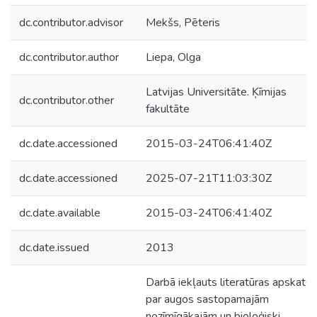
dc.contributor.advisor
Mekšs, Pēteris
dc.contributor.author
Liepa, Olga
Latvijas Universitāte. Ķīmijas
dc.contributor.other
fakultāte
dc.date.accessioned
2015-03-24T06:41:40Z
dc.date.accessioned
2025-07-21T11:03:30Z
dc.date.available
2015-03-24T06:41:40Z
dc.date.issued
2013
Darbā iekļauts literatūras apskats
par augos sastopamajām
nozīmīgākajām un bioloģiski