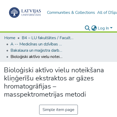
Communities & Collections
All of DSp
Log In
Home
B4 – LU fakultātes / Faculties of the UL
A -- Medicīnas un dzīvības zinātņu fakultāte / Faculty of Medicine and Life Sciences
Bakalaura un maģistra darbi (MDZF) / Bachelor's and Master's theses
Bioloģiski aktīvo vielu noteikšana kliņģerīšu ekstraktos ar gāzes hromatogrāfijas – masspektrometrijas metodi
Bioloģiski aktīvo vielu noteikšana
kliņģerīšu ekstraktos ar gāzes
hromatogrāfijas –
masspektrometrijas metodi
Simple item page