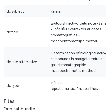
dc.subject
Ķīmija
Bioloģiski aktīvo vielu noteikšana
kliņģerīšu ekstraktos ar gāzes
dc.title
hromatogrāfijas –
masspektrometrijas metodi
Determination of biological active
compounds in marigold extracts by
dc.title.alternative
gas chromatographic -
masspectrometric method
info:eu-
dc.type
repo/semantics/masterThesis
Files
Original bundle