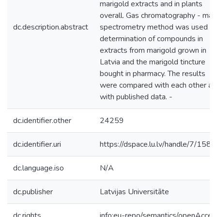
marigold extracts and in plants
overall. Gas chromatography - mas
dc.description.abstract
spectrometry method was used fo
determination of compounds in
extracts from marigold grown in
Latvia and the marigold tincture
bought in pharmacy. The results
were compared with each other an
with published data. -
dc.identifier.other
24259
dc.identifier.uri
https://dspace.lu.lv/handle/7/158
dc.language.iso
N/A
dc.publisher
Latvijas Universitāte
dc.rights
info:eu-repo/semantics/openAcces