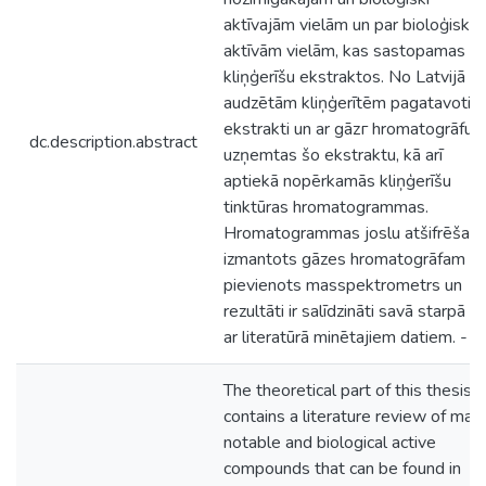
aktīvajām vielām un par bioloģiski
aktīvām vielām, kas sastopamas
kliņģerīšu ekstraktos. No Latvijā
audzētām kliņģerītēm pagatavoti
ekstrakti un ar gāzг hromatogrāfu
dc.description.abstract
uzņemtas šo ekstraktu, kā arī
aptiekā nopērkamās kliņģerīšu
tinktūras hromatogrammas.
Hromatogrammas joslu atšifrēšana
izmantots gāzes hromatogrāfam
pievienots masspektrometrs un
rezultāti ir salīdzināti savā starpā u
ar literatūrā minētajiem datiem. -
The theoretical part of this thesis
contains a literature review of main
notable and biological active
compounds that can be found in