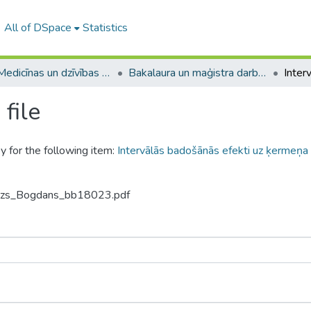
All of DSpace
Statistics
A -- Medicīnas un dzīvības zinātņu fakultāte / Faculty of Medicine and Life Sciences
Bakalaura un maģistra darbi (MDZF) / Bachelor's and Master's theses
file
y for the following item:
Intervālās badošānās efekti uz ķermeņa
odzs_Bogdans_bb18023.pdf