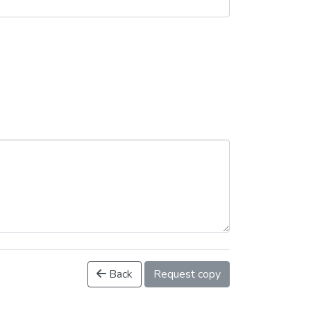
Back
Request copy