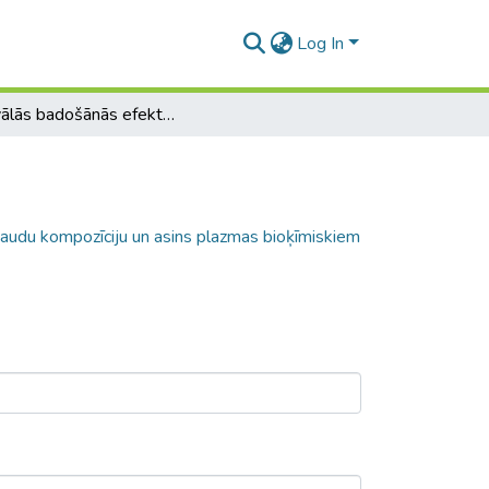
Log In
Intervālās badošānās efekti uz ķermeņa audu kompozīciju un asins plazmas bioķīmiskiem parametriem
 audu kompozīciju un asins plazmas bioķīmiskiem