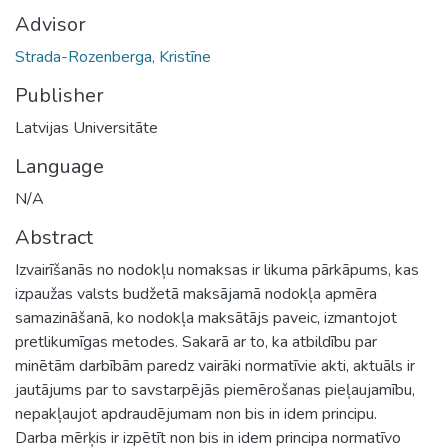
Advisor
Strada-Rozenberga, Kristīne
Publisher
Latvijas Universitāte
Language
N/A
Abstract
Izvairīšanās no nodokļu nomaksas ir likuma pārkāpums, kas
izpaužas valsts budžetā maksājamā nodokļa apmēra
samazināšanā, ko nodokļa maksātājs paveic, izmantojot
pretlikumīgas metodes. Sakarā ar to, ka atbildību par
minētām darbībām paredz vairāki normatīvie akti, aktuāls ir
jautājums par to savstarpējās piemērošanas pieļaujamību,
nepakļaujot apdraudējumam non bis in idem principu.
Darba mērķis ir izpētīt non bis in idem principa normatīvo