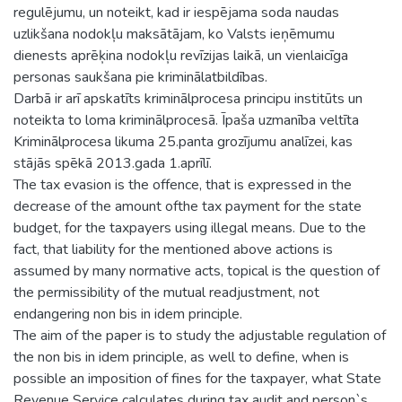
regulējumu, un noteikt, kad ir iespējama soda naudas
uzlikšana nodokļu maksātājam, ko Valsts ieņēmumu
dienests aprēķina nodokļu revīzijas laikā, un vienlaicīga
personas saukšana pie kriminālatbildības.
Darbā ir arī apskatīts kriminālprocesa principu institūts un
noteikta to loma kriminālprocesā. Īpaša uzmanība veltīta
Kriminālprocesa likuma 25.panta grozījumu analīzei, kas
stājās spēkā 2013.gada 1.aprīlī.
The tax evasion is the offence, that is expressed in the
decrease of the amount ofthe tax payment for the state
budget, for the taxpayers using illegal means. Due to the
fact, that liability for the mentioned above actions is
assumed by many normative acts, topical is the question of
the permissibility of the mutual readjustment, not
endangering non bis in idem principle.
The aim of the paper is to study the adjustable regulation of
the non bis in idem principle, as well to define, when is
possible an imposition of fines for the taxpayer, what State
Revenue Service calculates during tax audit and person`s