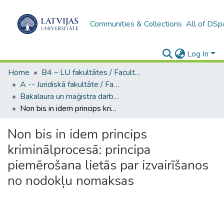
Communities & Collections
All of DSp
Log In
Home
B4 – LU fakultātes / Faculties of the UL
A -- Juridiskā fakultāte / Faculty of Law
Bakalaura un maģistra darbi (JF) / Bachelor's and Master's theses
Non bis in idem princips kriminālprocesā: principa piemērošana lietās par izvairīšanos no nodokļu nomaksas
Non bis in idem princips
kriminālprocesā: principa
piemērošana lietās par izvairīšanos
no nodokļu nomaksas