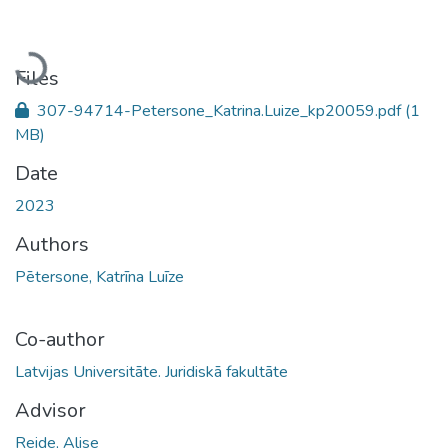
Loading...
Files
307-94714-Petersone_Katrina.Luize_kp20059.pdf
(1
MB)
Date
2023
Authors
Pētersone, Katrīna Luīze
Co-author
Latvijas Universitāte. Juridiskā fakultāte
Advisor
Reide, Alise