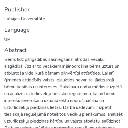
Publisher
Latvijas Universitāte
Language
lav
Abstract
Bērns līdz pilngadības sasniegšanai atrodas vecāku
aizgādībā, līdz ar to vecākiem ir jānodrošina bērna uzturs un
atbilstoša vide, kurā bērnam pilnvērtīgi attīstīties. Lai arī
ģimenes attiecībās valsts iejaukties nevar, tai jāaizsargā
bērnu tiesības un intereses. Bakalaura darba mērķis ir izpētīt
un analizēt uzturlīdzekļu tiesisko regulējumu, kā arī bērnu
interešu ievērošanu uzturlīdzekļu nodrošināšanā un
uzturlīdzekļu piedziņas lietās. Darba uzdevumi ir izpētīt
tiesiskajā regulējumā noteiktos vecāku pienākumus, analizēt
uzturlīdzekļu piedziņas kārtību un valsts atbalstu, salīdzinot
Baltijas valstu un Vācijas normatīvo regulējumu ģimenes