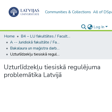
Communities & Collections
All of DSp
Log In
Home
B4 – LU fakultātes / Faculties of the UL
A -- Juridiskā fakultāte / Faculty of Law
Bakalaura un maģistra darbi (JF) / Bachelor's and Master's theses
Uzturlīdzekļu tiesiskā regulējuma problemātika Latvijā
Uzturlīdzekļu tiesiskā regulējuma
problemātika Latvijā