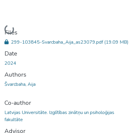
Loading...
Files
299-103845-Svarcbaha_Aija_as23079.pdf
(19.09 MB)
Date
2024
Authors
Švarcbaha, Aija
Co-author
Latvijas Universitāte. Izglītības zinātņu un psiholoģijas
fakultāte
Advisor