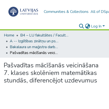
Communities & Collections
All of DSp
Log In
Home
B4 – LU fakultātes / Faculties of the UL
A -- Izglītības zinātņu un psiholoģijas fakultāte / Faculty of Education Sciences and Psychology
Bakalaura un maģistra darbi (PPMF) / Bachelor's and Master's theses
Pašvadītas mācīšanās veicināšana 7. klases skolēniem matemātikas stundās, diferencējot uzdevumus
Pašvadītas mācīšanās veicināšana
7. klases skolēniem matemātikas
stundās, diferencējot uzdevumus