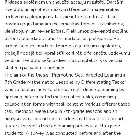
7.klases skolēniem un analizēti aptauju rezultāti. Darbā ir
izveidots un aprobēts dažādu diferencētu matemātikas
uzdevumu apkopojums, kas pielietots par trīs 7. klašu
posmā apgūstamajām matemātikas tēmām – izteiksmes,
vienādojumi un nevienādības. Pielikumos pievienoti skolēnu
darbi. Diplomdarbs satur trīs nodaļas un pielikumus. Pēc
pirmās un otrās nodaļas teorētisko jautājumu apskates,
trešajā nodaļā tiek aprakstīti konkrēti diferencētu uzdevumu
veidi un izveidots sešu uzdevumu komplekts, kas veicina
skolēnu pašvadītu mācīšanos.
The aim of the thesis "Promoting Self-directed Learning in
7th Grade Mathematics Lessons by Differentiating Tasks"
was to explore how to promote self-directed learning by
applying differentiated mathematics tasks, combining
collaboration forms with task content. Various differentiated
task methods were used in 7th-grade lessons and an
analysis was conducted to understand how this approach
fosters the self-directed learning process of 7th-grade
students. A survey was conducted before and after the