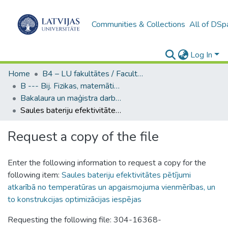
Communities & Collections
All of DSp
Log In
Home
B4 – LU fakultātes / Faculties of the UL
B --- Bij. Fizikas, matemātikas un optometrijas fakultātes studentu noslēguma darbi / Faculty of Physics, Mathematics and Optometry - Graduate works
Bakalaura un maģistra darbi (FMOF) / Bachelor's and Master's theses
Saules bateriju efektivitātes pētījumi atkarībā no temperatūras un apgaismojuma vienmērības, un to konstrukcijas optimizācijas iespējas
Request a copy of the file
Enter the following information to request a copy for the
following item:
Saules bateriju efektivitātes pētījumi
atkarībā no temperatūras un apgaismojuma vienmērības, un
to konstrukcijas optimizācijas iespējas
Requesting the following file: 304-16368-