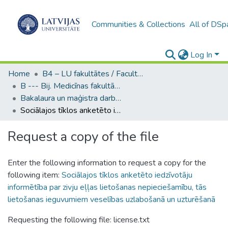
Communities & Collections
All of DSp
Log In
Home
B4 – LU fakultātes / Faculties of the UL
B --- Bij. Medicīnas fakultātes studentu noslēguma darbi / Faculty of Medicine - Graduate works
Bakalaura un maģistra darbi (MF) / Bachelor's and Master's theses
Sociālajos tīklos anketēto iedzīvotāju informētība par zivju eļļas lietošanas nepieciešamību, tās lietošanas ieguvumiem veselības uzlabošanā un uzturēšanā
Request a copy of the file
Enter the following information to request a copy for the
following item:
Sociālajos tīklos anketēto iedzīvotāju
informētība par zivju eļļas lietošanas nepieciešamību, tās
lietošanas ieguvumiem veselības uzlabošanā un uzturēšanā
Requesting the following file: license.txt