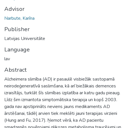
Advisor
Narbute, Karīna
Publisher
Latvijas Universitāte
Language
lav
Abstract
Alcheimera slimība (AD) ir pasaulē visbiežāk sastopamā
neirodeģeneratīvā saslimšana, kā arī biežākais demences
izraisītājs, turklāt šīs slimības izplatība ar katru gadu pieaug.
Līdz šim izmantota simptomātiska terapija un kopš 2003.
gada nav apstiprināts neviens jauns medikaments AD
ārstēšanai, tādēļ arvien tiek meklēti jauni terapijas virzieni
(Hung and Fu, 2017). Ņemot vērā, ka AD pacientu
smadzenēs novērojami glikozes metabolisma traucējumi un