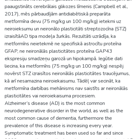
paaugstināts cerebrālais glikozes līmenis (Campbell et al.,
2017), mēs pārbaudījām antidiabētiskā preparāta
metformīna devu (75 mg/kg un 100 mg/kg) ietekmi uz
neiroieksumu un neironālo plasticitāti streptozocīna (STZ)
izraisītāAD tipa modeļa žurkās. Rezultāti uzrādīja, ka
metformīns neietekmē ne specifiskā astrocītu proteīna
GFAP, ne neironālās plasticitātes proteīna GAP43
ekspresiju smadzeņu garozā un hipokampā. Iegūtie dati
liecina, ka metformīns (75 mg/kg un 100 mg/kg) nespēj
novērst STZ izraisītos neironālās plasticitātes traucējumus,
kā arī nesamazina neiroiekaisumu. Tādēļ var secināt, ka
metformīna darbības mehānisms nav saistīts ar neironālās
plasticitātes vai neiroiekaisuma procesiem.
Alzheimer’s disease (AD) is the most common
neurodegenerative disorder in the world, as well as the
most common cause of dementia, furthermore the
prevalence of this disease is increasing every year.
Symptomatic treatment has been used so far and since