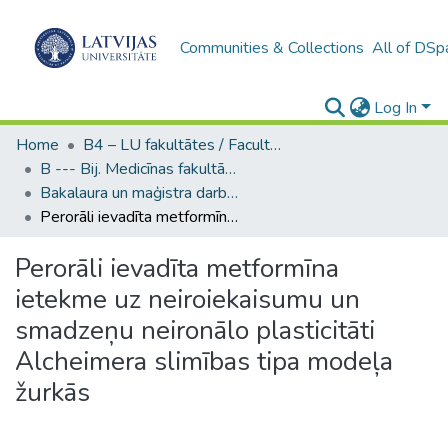
Communities & Collections
All of DSp
Log In
Home
B4 – LU fakultātes / Faculties of the UL
B --- Bij. Medicīnas fakultātes studentu noslēguma darbi / Faculty of Medicine - Graduate works
Bakalaura un maģistra darbi (MF) / Bachelor's and Master's theses
Perorāli ievadīta metformīna ietekme uz neiroiekaisumu un smadzeņu neironālo plasticitāti Alcheimera slimības tipa modeļa žurkās
Perorāli ievadīta metformīna
ietekme uz neiroiekaisumu un
smadzeņu neironālo plasticitāti
Alcheimera slimības tipa modeļa
žurkās