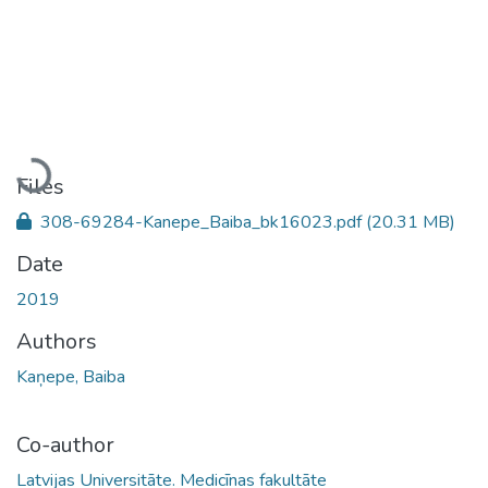
Loading...
Files
308-69284-Kanepe_Baiba_bk16023.pdf
(20.31 MB)
Date
2019
Authors
Kaņepe, Baiba
Co-author
Latvijas Universitāte. Medicīnas fakultāte