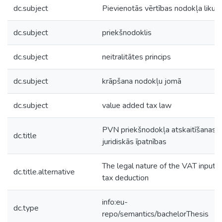
dc.subject
Pievienotās vērtības nodokļa liku
dc.subject
priekšnodoklis
dc.subject
neitralitātes princips
dc.subject
krāpšana nodokļu jomā
dc.subject
value added tax law
PVN priekšnodokļa atskaitīšanas
dc.title
juridiskās īpatnības
The legal nature of the VAT input
dc.title.alternative
tax deduction
info:eu-
dc.type
repo/semantics/bachelorThesis