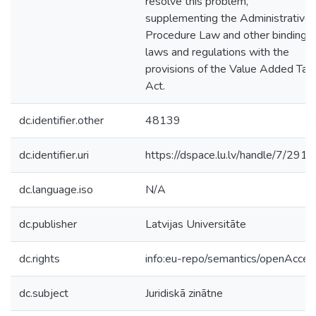
resolve this problem,
supplementing the Administrative
Procedure Law and other binding
laws and regulations with the
provisions of the Value Added Tax
Act.
dc.identifier.other
48139
dc.identifier.uri
https://dspace.lu.lv/handle/7/291
dc.language.iso
N/A
dc.publisher
Latvijas Universitāte
dc.rights
info:eu-repo/semantics/openAcces
dc.subject
Juridiskā zinātne