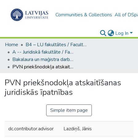
Communities & Collections
All of DSp
Log In
Home
B4 – LU fakultātes / Faculties of the UL
A -- Juridiskā fakultāte / Faculty of Law
Bakalaura un maģistra darbi (JF) / Bachelor's and Master's theses
PVN priekšnodokļa atskaitīšanas juridiskās īpatnības
PVN priekšnodokļa atskaitīšanas
juridiskās īpatnības
Simple item page
dc.contributor.advisor
Lazdiņš, Jānis