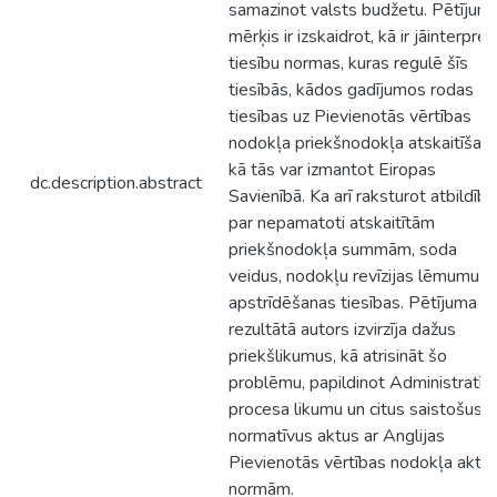
samazinot valsts budžetu. Pētījum
mērķis ir izskaidrot, kā ir jāinterpret
tiesību normas, kuras regulē šīs
tiesībās, kādos gadījumos rodas
tiesības uz Pievienotās vērtības
nodokļa priekšnodokļa atskaitīšanu
kā tās var izmantot Eiropas
dc.description.abstract
Savienībā. Ka arī raksturot atbildību
par nepamatoti atskaitītām
priekšnodokļa summām, soda
veidus, nodokļu revīzijas lēmumu
apstrīdēšanas tiesības. Pētījuma
rezultātā autors izvirzīja dažus
priekšlikumus, kā atrisināt šo
problēmu, papildinot Administratīv
procesa likumu un citus saistošus
normatīvus aktus ar Anglijas
Pievienotās vērtības nodokļa akta
normām.