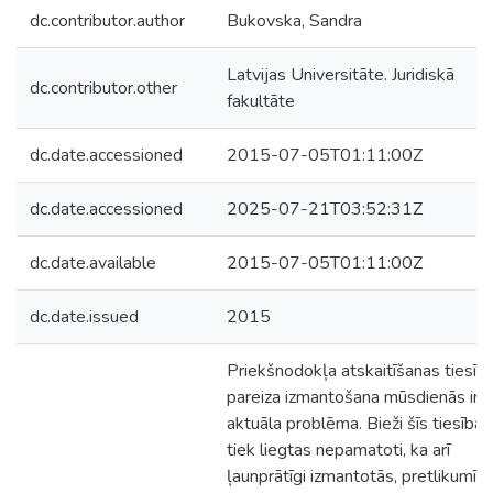
dc.contributor.author
Bukovska, Sandra
Latvijas Universitāte. Juridiskā
dc.contributor.other
fakultāte
dc.date.accessioned
2015-07-05T01:11:00Z
dc.date.accessioned
2025-07-21T03:52:31Z
dc.date.available
2015-07-05T01:11:00Z
dc.date.issued
2015
Priekšnodokļa atskaitīšanas tiesīb
pareiza izmantošana mūsdienās ir
aktuāla problēma. Bieži šīs tiesības
tiek liegtas nepamatoti, ka arī
ļaunprātīgi izmantotās, pretlikumīgi