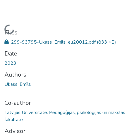
Loading...
Files
299-93795-Ukass_Emils_eu20012.pdf
(833 KB)
Date
2023
Authors
Ukass, Emīls
Co-author
Latvijas Universitāte. Pedagoģijas, psiholoģijas un mākslas
fakultāte
Advisor