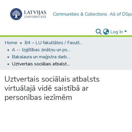
Communities & Collections
All of DSp
Log In
Home
B4 – LU fakultātes / Faculties of the UL
A -- Izglītības zinātņu un psiholoģijas fakultāte / Faculty of Education Sciences and Psychology
Bakalaura un maģistra darbi (PPMF) / Bachelor's and Master's theses
Uztvertais sociālais atbalsts virtuālajā vidē saistībā ar personības iezīmēm
Uztvertais sociālais atbalsts
virtuālajā vidē saistībā ar
personības iezīmēm