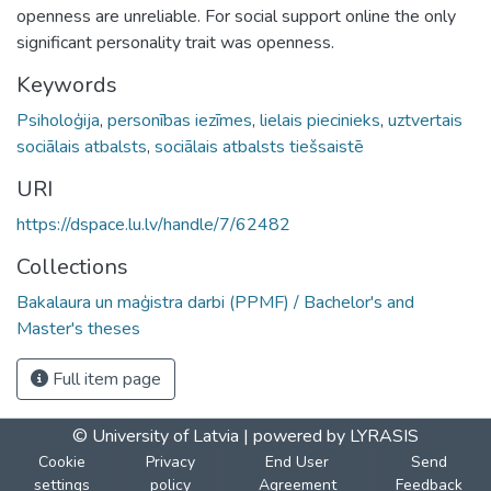
openness are unreliable. For social support online the only
significant personality trait was openness.
Keywords
Psiholoģija
,
personības iezīmes
,
lielais piecinieks
,
uztvertais
sociālais atbalsts
,
sociālais atbalsts tiešsaistē
URI
https://dspace.lu.lv/handle/7/62482
Collections
Bakalaura un maģistra darbi (PPMF) / Bachelor's and
Master's theses
Full item page
© University of Latvia |
powered by LYRASIS
Cookie
Privacy
End User
Send
settings
policy
Agreement
Feedback