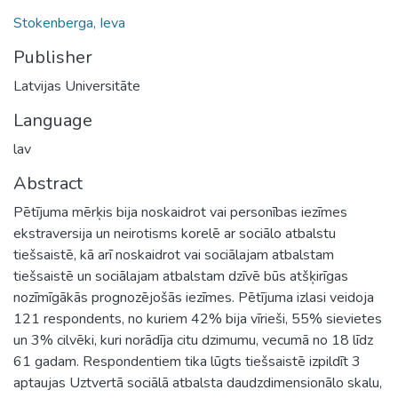
Stokenberga, Ieva
Publisher
Latvijas Universitāte
Language
lav
Abstract
Pētījuma mērķis bija noskaidrot vai personības iezīmes
ekstraversija un neirotisms korelē ar sociālo atbalstu
tiešsaistē, kā arī noskaidrot vai sociālajam atbalstam
tiešsaistē un sociālajam atbalstam dzīvē būs atšķirīgas
nozīmīgākās prognozējošās iezīmes. Pētījuma izlasi veidoja
121 respondents, no kuriem 42% bija vīrieši, 55% sievietes
un 3% cilvēki, kuri norādīja citu dzimumu, vecumā no 18 līdz
61 gadam. Respondentiem tika lūgts tiešsaistē izpildīt 3
aptaujas Uztvertā sociālā atbalsta daudzdimensionālo skalu,