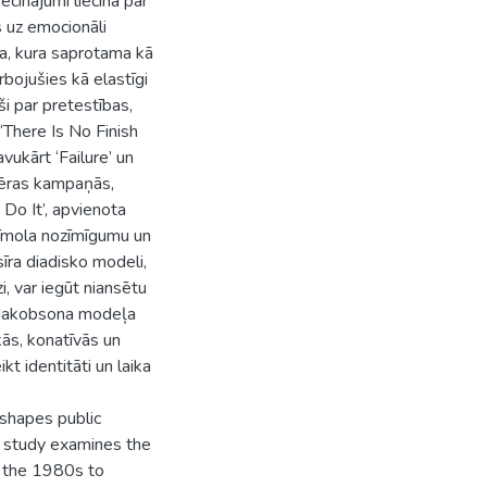
cinājumi liecina par
s uz emocionāli
ija, kura saprotama kā
arbojušies kā elastīgi
ši par pretestības,
There Is No Finish
avukārt ‘Failure’ un
s ēras kampaņās,
Do It’, apvienota
u zīmola nozīmīgumu un
īra diadisko modeli,
i, var iegūt niansētu
. Jakobsona modeļa
kās, konatīvās un
kt identitāti un laika
 shapes public
s study examines the
m the 1980s to