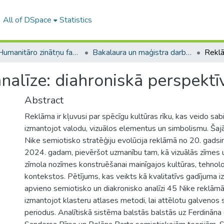
All of DSpace
Statistics
A -- Humanitāro zinātņu fakultāte / Faculty of Humanities
Bakalaura un maģistra darbi (HZF) / Bachelor's and Master's theses
alīze: diahroniskā perspektī
Abstract
Reklāma ir kļuvusi par spēcīgu kultūras rīku, kas veido sabi
izmantojot valodu, vizuālos elementus un simbolismu. Šaj
Nike semiotisko stratēģiju evolūcija reklāmā no 20. gadsi
2024. gadam, pievēršot uzmanību tam, kā vizuālās zīmes un
zīmola nozīmes konstruēšanai mainīgajos kultūras, tehnolo
kontekstos. Pētījums, kas veikts kā kvalitatīvs gadījuma i
apvieno semiotisko un diakronisko analīzi 45 Nike reklāmā
izmantojot klasteru atlases metodi, lai attēlotu galvenos
periodus. Analītiskā sistēma balstās balstās uz Ferdināna 