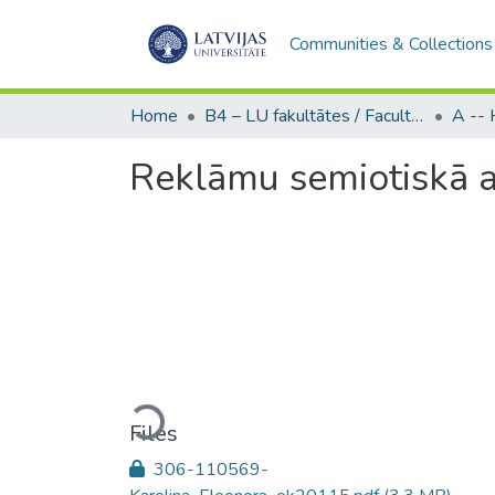
Communities & Collections
Home
B4 – LU fakultātes / Faculties of the UL
Reklāmu semiotiskā an
Loading...
Files
306-110569-