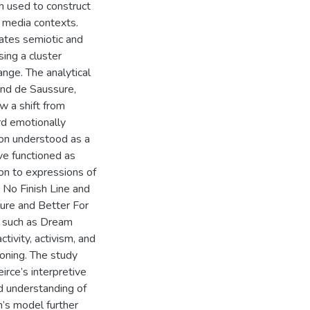
n used to construct
d media contexts.
rates semiotic and
ing a cluster
nge. The analytical
and de Saussure,
w a shift from
rd emotionally
ion understood as a
ave functioned as
ion to expressions of
s No Finish Line and
lure and Better For
s such as Dream
tivity, activism, and
ioning. The study
rce’s interpretive
d understanding of
’s model further