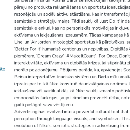
Sandersa Pīrsa un Rolāna Barta semiotiskajām teorijām. Se
pāreju no produkta reklamēšanas un sportistu idealizācija
rezonējošu un sociāli aktīvu stāstīšanu, kas ir transformāc
semiotisko stratēģiju maiņa. Tādi saukļi kā ‘Just Do It’ ir d
semiotiskie enkuri, kas no personiskās motivācijas ir kļuvu
aktīvisma un iekļaušanas izpausmēm. Tādas kampaņas kā ‘
Line’ un ‘Air Jordan’ mitoloģizē sportistus kā pārcilvēkus, s
‘Better For It’ humanizē centienus un nepilnības. Digitālā
piemēram, ‘Dream Crazy’, ‘#MakeItCount’, ‘For Once, Don't 
interaktivitāte, aktīvisms un globālās krīzes, lai stiprināt
āte
morālo pozicionējumu. Pētījums parāda, ka, apvienojot Sos
Peirsa interpretatīvo triadisko sistēmu un Barta mītu analīz
izpratni par to, kā Nike konstruē daudzslāņainas nozīmes
iekļaušana vēl vairāk atklāj, kā Nike saukļi izmanto poētis
emocionālās funkcijas, ļaujot zīmolam provocēt rīcību, notei
gaitā pielāgot savu vēstījumu.
Advertising has evolved into a powerful cultural tool that
perception through language, visuals, and symbolism. Thi
evolution of Nike’s semiotic strategies in advertising fro