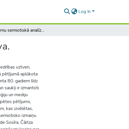
Log In
Reklāmu semiotiskā analīze: diahroniskā perspektīva.
va.
edrības uztveri,
ā pētījumā aplūkota
mta 80. gadiem līdz
 saukļi ir izmantoti
ģiju un mediju
zpētes pētījums,
m, kas izvēlētas,
 semiotisko izmaiņu
de Sosīra, Čārlza