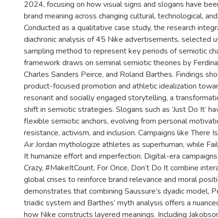
2024, focusing on how visual signs and slogans have bee
brand meaning across changing cultural, technological, an
Conducted as a qualitative case study, the research integ
diachronic analysis of 45 Nike advertisements, selected us
sampling method to represent key periods of semiotic cha
framework draws on seminal semiotic theories by Ferdin
Charles Sanders Peirce, and Roland Barthes. Findings sho
product-focused promotion and athletic idealization towa
resonant and socially engaged storytelling, a transformat
shift in semiotic strategies. Slogans such as ‘Just Do It’ h
flexible semiotic anchors, evolving from personal motivat
resistance, activism, and inclusion. Campaigns like There I
Air Jordan mythologize athletes as superhuman, while Fai
It humanize effort and imperfection. Digital-era campaign
Crazy, #MakeItCount, For Once, Don’t Do It combine interac
global crises to reinforce brand relevance and moral posit
demonstrates that combining Saussure’s dyadic model, Pei
triadic system and Barthes’ myth analysis offers a nuance
how Nike constructs layered meanings. Including Jakobson