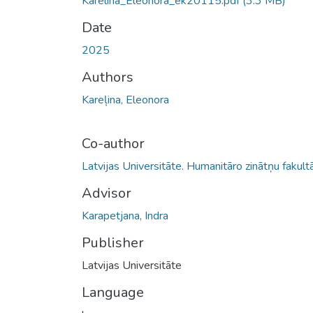
Karelina_Eleonora_ek20115.pdf
(3.3 MB)
Date
2025
Authors
Kareļina, Eleonora
Co-author
Latvijas Universitāte. Humanitāro zinātņu fakult
Advisor
Karapetjana, Indra
Publisher
Latvijas Universitāte
Language