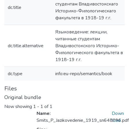
студентам Владивостокскаго
dc.title
Историко-Филологическаго
факультета в 1918-19 г.г.
Языковедение: лекции,
читанные студентам
dc.title.alternative
Владивостокского Историко-
Филологического факультета в
1918-19 г.г.
dc.type
info:eu-repo/semantics/book
Files
Original bundle
Now showing
1 - 1 of 1
Name:
Down
Smits_P_Jazikovedenie_1919_sn648096.pdf
load