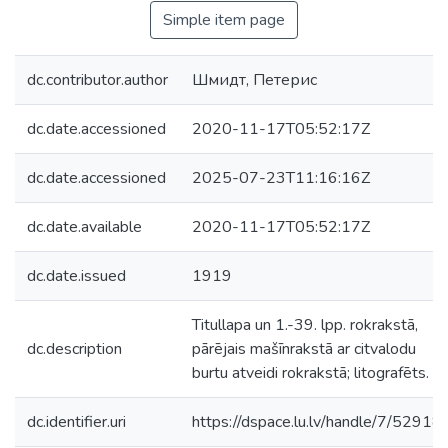
Simple item page
dc.contributor.author
Шмидт, Петерис
dc.date.accessioned
2020-11-17T05:52:17Z
dc.date.accessioned
2025-07-23T11:16:16Z
dc.date.available
2020-11-17T05:52:17Z
dc.date.issued
1919
Titullapa un 1.-39. lpp. rokrakstā,
dc.description
pārējais mašīnrakstā ar citvalodu
burtu atveidi rokrakstā; litografēts.
dc.identifier.uri
https://dspace.lu.lv/handle/7/52918