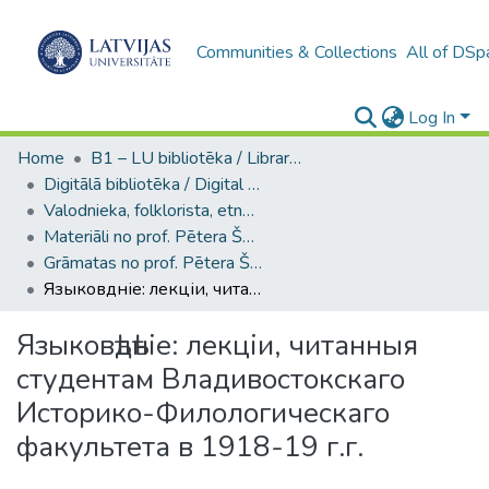
Communities & Collections
All of DSp
Log In
Home
B1 – LU bibliotēka / Library of the UL
Digitālā bibliotēka / Digital library
Valodnieka, folklorista, etnogrāfa, orientālista, LU profesora Pētera Šmita kolekcija / Collection of Pēteris Šmits, linguist, folklorist, ethnographer, orientalist, UL Professor
Materiāli no prof. Pētera Šmita bibliotēkas / Materials from the Prof. Pēteris Šmits library
Grāmatas no prof. Pētera Šmita bibliotēkas / Books from the Prof. Pēteris Šmits library
Языковѣдѣніе: лекціи, читанныя студентам Владивостокскаго Историко-Филологическаго факультета в 1918-19 г.г.
Языковѣдѣніе: лекціи, читанныя
студентам Владивостокскаго
Историко-Филологическаго
факультета в 1918-19 г.г.