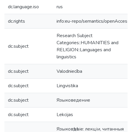
dc.language.iso
rus
dc.rights
info:eu-repo/semantics/openAccess
Research Subject
Categories::HUMANITIES and
dc.subject
RELIGION::Languages and
linguistics
dc.subject
Valodniecība
dc.subject
Lingvistika
dc.subject
Языковедение
dc.subject
Lekcijas
Языковѣдѣніе: лекціи, читанныя