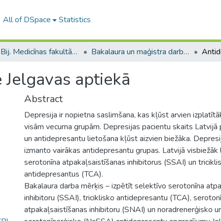
All of DSpace
Statistics
B --- Bij. Medicīnas fakultātes studentu noslēguma darbi / Faculty of Medicine - Graduate works
Bakalaura un maģistra darbi (MF) / Bachelor's and Master's theses
 Jelgavas aptiekā
Abstract
Depresija ir nopietna saslimšana, kas kļūst arvien izplatītā
visām vecuma grupām. Depresijas pacientu skaits Latvijā 
un antidepresantu lietošana kļūst aizvien biežāka. Depres
izmanto vairākas antidepresantu grupas. Latvijā visbiežāk 
serotonīna atpakaļsaistīšanas inhibitorus (SSAI) un tricikli
antidepresantus (TCA).
Bakalaura darba mērķis – izpētīt selektīvo serotonīna atp
inhibitoru (SSAI), triciklisko antidepresantu (TCA), seroton
atpakaļsaistīšanas inhibitoru (SNAI) un noradrenerģisko un