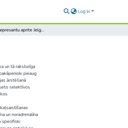
Log In
Antidepresantu aprite Jelgavas aptiekā
ka un tā raksturīga
pakāpeniski pieaug
ijas ārstēšanā
lieto selektīvos
skos
akaļsaistīšanas
īna un noradrenalīna
 specifiski