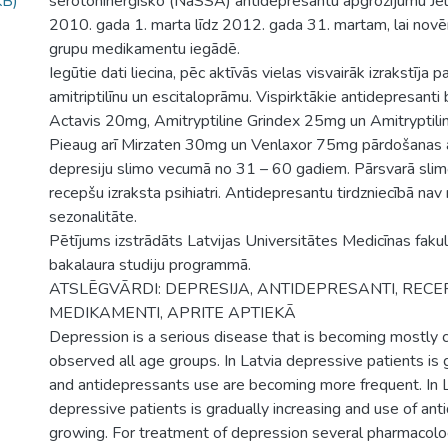
KB)
serotonīnerģisko (NaSSA) antidepresantu apgrozījumu Je
2010. gada 1. marta līdz 2012. gada 31. martam, lai nov
grupu medikamentu iegādē.
Iegūtie dati liecina, pēc aktīvās vielas visvairāk izrakstīja p
amitriptilīnu un escitaloprāmu. Vispirktākie antidepresanti 
Actavis 20mg, Amitryptiline Grindex 25mg un Amitryptil
Pieaug arī Mirzaten 30mg un Venlaxor 75mg pārdošanas ap
depresiju slimo vecumā no 31 – 60 gadiem. Pārsvarā sli
recepšu izraksta psihiatri. Antidepresantu tirdzniecībā nav
sezonalitāte.
Pētījums izstrādāts Latvijas Universitātes Medicīnas faku
bakalaura studiju programmā.
ATSLĒGVĀRDI: DEPRESIJA, ANTIDEPRESANTI, REC
MEDIKAMENTI, APRITE APTIEKĀ
Depression is a serious disease that is becoming mostly
observed all age groups. In Latvia depressive patients is 
and antidepressants use are becoming more frequent. In 
depressive patients is gradually increasing and use of ant
growing. For treatment of depression several pharmacolo