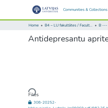
Communities & Collections
Home
B4 – LU fakultātes / Faculties of the UL
Antidepresantu aprite
Loading...
Files
308-20252-