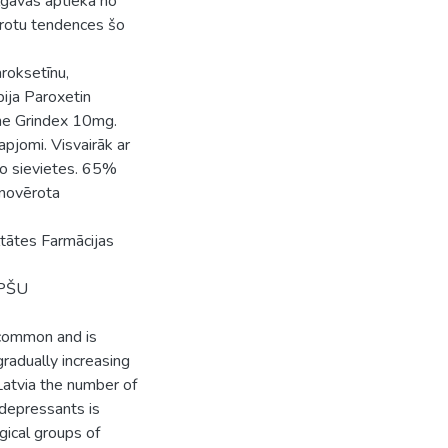
lgavas aptiekā no
ērotu tendences šo
aroksetīnu,
bija Paroxetin
ine Grindex 10mg.
jomi. Visvairāk ar
mo sievietes. 65%
 novērota
ltātes Farmācijas
EPŠU
 common and is
gradually increasing
Latvia the number of
idepressants is
gical groups of