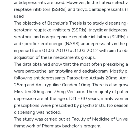
antidepressants are used. However, In the Latvia selectiv
reuptake inhibitors (SSRIs) and tricyclic antidepressants 
used.
The objective of Bachelor’s Thesis is to study dispensing 
serotonin reuptake inhibitors (SSRIs), tricyclic antidepres
serotonin and norepinephrine reuptake inhibitors (SNRIs) 
and specific serotonergic (NASS) antidepressants in the 
in period from 01.03.2010 to 31.03.2012 with aim to ob
acquisition of these medicaments groups.
The data obtained show that the most often prescribing 
were paroxetine, amitriptyline and escitalopram. Mostly 
following antidepressants Paroxetine Actavis 20mg, Amit
25mg and Amitryptiline Grindex 10mg. There is also grow
Mirzaten 30mg and 75mg Venlaxor. The majority of patien
depression are at the age of 31 - 60 years, mainly wome
prescriptions were prescribed by psychiatrists. No seasona
dispensing was noticed.
The study was carried out at Faculty of Medicine of Univers
framework of Pharmacy bachelor’s program.