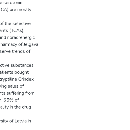
e serotonin
(TCA) are mostly
of the selective
sants (TCAs),
and noradrenergic
pharmacy of Jelgava
serve trends of
active substances
patients bought
ryptiline Grindex
ing sales of
ts suffering from
n. 65% of
lity in the drug
ity of Latvia in