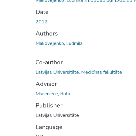
Makovejenko_Ludmila_lm09069.pdf
(982.25 
Date
2012
Authors
Makovejenko, Ludmila
Co-author
Latvijas Universitāte. Medicīnas fakultāte
Advisor
Muceniece, Ruta
Publisher
Latvijas Universitāte
Language