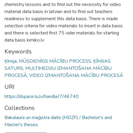
chemistry lessons and to find out the necessity for video
material data basis in latvian and to find out teachers
readiness to supplement this data basis. There is made
selection criteria for video materials to insert in data basis
and there is selected first 75 videi materials for starting
data basis kimiko.lv
Keywords
Ķīmija
,
MŪSDIENĪGS MĀCĪBU PROCESS
,
ĶĪMIJAS
SATURS
,
MULTIMEDIJU IZMANTOŠANA MĀCĪBU
PROCESĀ
,
VIDEO IZMANTOŠANA MĀCĪBU PROCESĀ
URI
https://dspace.lu.lv/handle/7/46740
Collections
Bakalaura un maģistra darbi (MDZF) / Bachelor's and
Master's theses