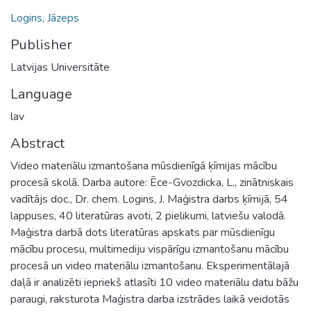
Logins, Jāzeps
Publisher
Latvijas Universitāte
Language
lav
Abstract
Video materiālu izmantošana mūsdienīgā ķīmijas mācību
procesā skolā. Darba autore: Ēce-Gvozdicka, L., zinātniskais
vadītājs doc., Dr. chem. Logins, J. Maģistra darbs ķīmijā, 54
lappuses, 40 literatūras avoti, 2 pielikumi, latviešu valodā.
Maģistra darbā dots literatūras apskats par mūsdienīgu
mācību procesu, multimediju vispārīgu izmantošanu mācību
procesā un video materiālu izmantošanu. Eksperimentālajā
daļā ir analizēti iepriekš atlasīti 10 video materiālu datu bāžu
paraugi, raksturota Maģistra darba izstrādes laikā veidotās