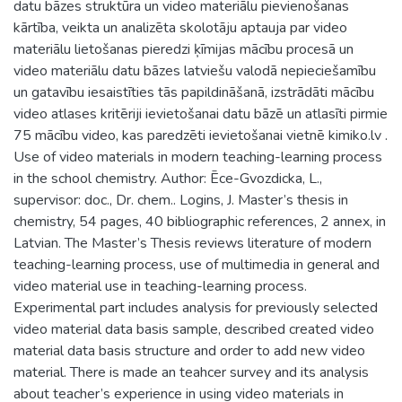
datu bāzes struktūra un video materiālu pievienošanas
kārtība, veikta un analizēta skolotāju aptauja par video
materiālu lietošanas pieredzi ķīmijas mācību procesā un
video materiālu datu bāzes latviešu valodā nepieciešamību
un gatavību iesaistīties tās papildināšanā, izstrādāti mācību
video atlases kritēriji ievietošanai datu bāzē un atlasīti pirmie
75 mācību video, kas paredzēti ievietošanai vietnē kimiko.lv .
Use of video materials in modern teaching-learning process
in the school chemistry. Author: Ēce-Gvozdicka, L.,
supervisor: doc., Dr. chem.. Logins, J. Master’s thesis in
chemistry, 54 pages, 40 bibliographic references, 2 annex, in
Latvian. The Master’s Thesis reviews literature of modern
teaching-learning process, use of multimedia in general and
video material use in teaching-learning process.
Experimental part includes analysis for previously selected
video material data basis sample, described created video
material data basis structure and order to add new video
material. There is made an teahcer survey and its analysis
about teacher’s experience in using video materials in