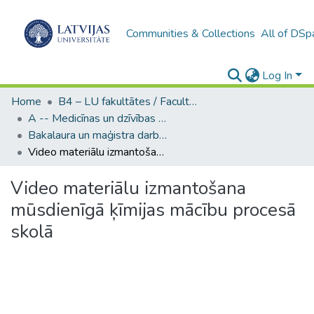
Communities & Collections
All of DSp
Log In
Home
B4 – LU fakultātes / Faculties of the UL
A -- Medicīnas un dzīvības zinātņu fakultāte / Faculty of Medicine and Life Sciences
Bakalaura un maģistra darbi (MDZF) / Bachelor's and Master's theses
Video materiālu izmantošana mūsdienīgā ķīmijas mācību procesā skolā
Video materiālu izmantošana
mūsdienīgā ķīmijas mācību procesā
skolā