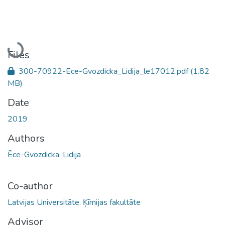
Loading...
Files
300-70922-Ece-Gvozdicka_Lidija_le17012.pdf
(1.82
MB)
Date
2019
Authors
Ēce-Gvozdicka, Lidija
Co-author
Latvijas Universitāte. Ķīmijas fakultāte
Advisor