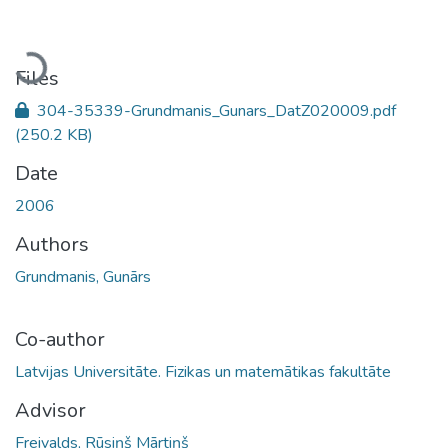
Loading...
Files
304-35339-Grundmanis_Gunars_DatZ020009.pdf
(250.2 KB)
Date
2006
Authors
Grundmanis, Gunārs
Co-author
Latvijas Universitāte. Fizikas un matemātikas fakultāte
Advisor
Freivalds, Rūsiņš Mārtiņš