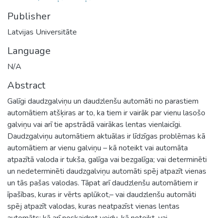
Publisher
Latvijas Universitāte
Language
N/A
Abstract
Galīgi daudzgalviņu un daudzlenšu automāti no parastiem
automātiem atšķiras ar to, ka tiem ir vairāk par vienu lasošo
galviņu vai arī tie apstrādā vairākas lentas vienlaicīgi.
Daudzgalviņu automātiem aktuālas ir līdzīgas problēmas kā
automātiem ar vienu galviņu – kā noteikt vai automāta
atpazītā valoda ir tukša, galīga vai bezgalīga; vai determinēti
un nedeterminēti daudzgalviņu automāti spēj atpazīt vienas
un tās pašas valodas. Tāpat arī daudzlenšu automātiem ir
īpašības, kuras ir vērts aplūkot,– vai daudzlenšu automāti
spēj atpazīt valodas, kuras neatpazīst vienas lentas
automāts; kā arī noskaidrot veidu, kā noteikt, vai