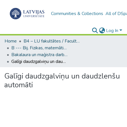
Communities & Collections
All of DSp
Log In
Home
B4 – LU fakultātes / Faculties of the UL
B --- Bij. Fizikas, matemātikas un optometrijas fakultātes studentu noslēguma darbi / Faculty of Physics, Mathematics and Optometry - Graduate works
Bakalaura un maģistra darbi (FMOF) / Bachelor's and Master's theses
Galīgi daudzgalviņu un daudzlenšu automāti
Galīgi daudzgalviņu un daudzlenšu
automāti