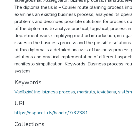
atvieglošanai. Atslēgvārdi : biznesa process, maršruts, ie
The diploma thesis is – Courier route planning process i
examines an existing business process, analyses its operat
problems and describes possible solutions for process op
of the diploma is to analyze practical, logistical, process 
department work simplifying method introduction, in regar
issues in the business process and the possible solutions
of this diploma is a detailed analysis of business process
solutions and practical implementation of different aspect
manifesto simplification. Keywords: Business process, rou
system.
Keywords
Vadībzinātne
,
biznesa process
,
maršruts
,
ieviešana
,
sistē
URI
https://dspace.lu.lv/handle/7/32381
Collections