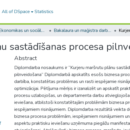
All of DSpace
Statistics
A -- Ekonomikas un sociālo zinātņu fakultāte / Faculty of Economics and Social Sciences
Bakalaura un maģistra darbi (ESZF) / Bachelor's and Master's theses
nu sastādīšanas procesa piln
Abstract
Diplomdarba nosaukums ir “Kurjeru maršrutu plānu sastā
pilnveidošana” Diplomdarbā apskatīts esošs biznesa proce
darbība, konstatētas problēmas un rasti iespējamie risinā
optimizācijai. Pētījuma mērķis ir izanalizēt un apskatīt prak
procesu uzlabojošas, un departamenta darbu atvieglojoš
ieviešana, atbilstoši konstatētajām problēmām biznesa pr
iespējamiem risinājumiem. Diplomdarba rezultātā veikta de
biznesa procesa problēmām, iespējamiem risinājumiem un
f
aspektu praktisku ieviešanu uzņēmuma piegāžu manifest