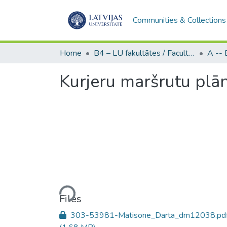
Communities & Collections
Home
B4 – LU fakultātes / Faculties of the UL
Kurjeru maršrutu plā
Loading...
Files
303-53981-Matisone_Darta_dm12038.pd