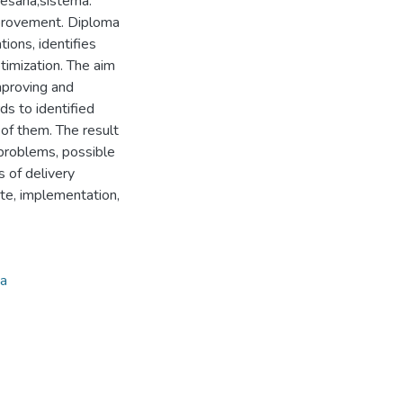
viešana,sistēma.
mprovement. Diploma
ions, identifies
timization. The aim
improving and
ds to identified
 of them. The result
 problems, possible
s of delivery
te, implementation,
ma