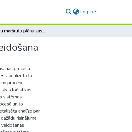
Log In
Kurjeru maršrutu plānu sastādīšanas procesa pilnveidošana
veidošana
dīšanas procesa
ss, analizēta tā
jumi procesu
tiskas loģistikas
as sistēmas
ocesā un to
talizēta analīze par
 dažādu risinājuma
a veidošanas