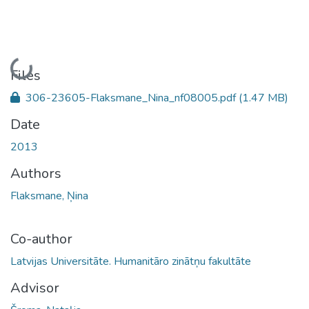
Loading...
Files
306-23605-Flaksmane_Nina_nf08005.pdf
(1.47 MB)
Date
2013
Authors
Flaksmane, Ņina
Co-author
Latvijas Universitāte. Humanitāro zinātņu fakultāte
Advisor