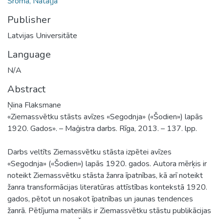
Šroma, Nataļja
Publisher
Latvijas Universitāte
Language
N/A
Abstract
Ņina Flaksmane
«Ziemassvētku stāsts avīzes «Segodnja» («Šodien») lapās
1920. Gados». – Maģistra darbs. Rīga, 2013. – 137. lpp.
Darbs veltīts Ziemassvētku stāsta izpētei avīzes
«Segodnja» («Šodien») lapās 1920. gados. Autora mērķis ir
noteikt Ziemassvētku stāsta žanra īpatnības, kā arī noteikt
žanra transformācijas literatūras attīstības kontekstā 1920.
gados, pētot un nosakot īpatnības un jaunas tendences
žanrā. Pētījuma materiāls ir Ziemassvētku stāstu publikācijas