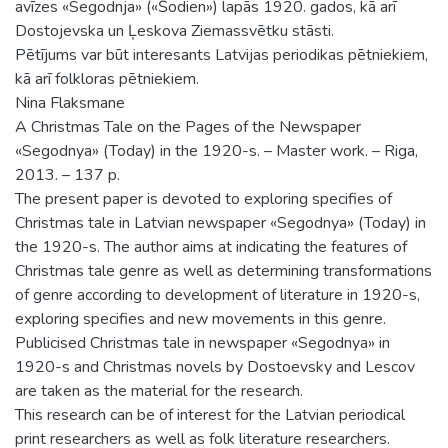
avīzes «Segodnja» («Šodien») lapās 1920. gados, kā arī
Dostojevska un Ļeskova Ziemassvētku stāsti.
Pētījums var būt interesants Latvijas periodikas pētniekiem,
kā arī folkloras pētniekiem.
Nina Flaksmane
A Christmas Tale on the Pages of the Newspaper
«Segodnya» (Today) in the 1920-s. – Master work. – Riga,
2013. – 137 p.
The present paper is devoted to exploring specifies of
Christmas tale in Latvian newspaper «Segodnya» (Today) in
the 1920-s. The author aims at indicating the features of
Christmas tale genre as well as determining transformations
of genre according to development of literature in 1920-s,
exploring specifies and new movements in this genre.
Publicised Christmas tale in newspaper «Segodnya» in
1920-s and Christmas novels by Dostoevsky and Lescov
are taken as the material for the research.
This research can be of interest for the Latvian periodical
print researchers as well as folk literature researchers.