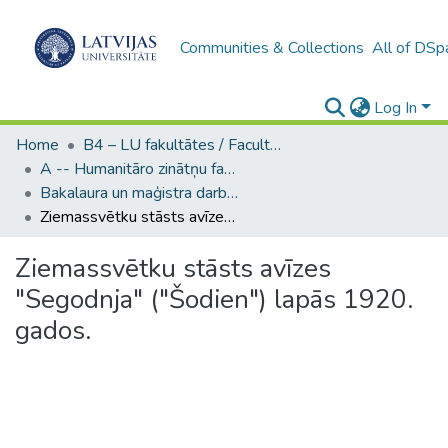
Communities & Collections
All of DSp
Log In
Home
B4 – LU fakultātes / Faculties of the UL
A -- Humanitāro zinātņu fakultāte / Faculty of Humanities
Bakalaura un maģistra darbi (HZF) / Bachelor's and Master's theses
Ziemassvētku stāsts avīzes "Segodnja" ("Šodien") lapās 1920. gados.
Ziemassvētku stāsts avīzes
"Segodnja" ("Šodien") lapās 1920.
gados.