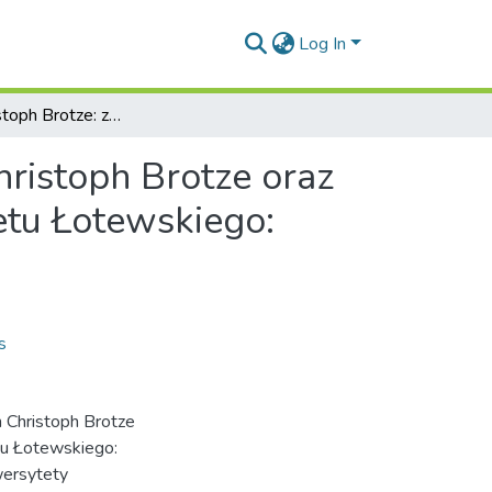
Log In
Johann Christoph Brotze: zbiór rysunków Johann Christoph Brotze oraz opis Bałtyku w Bibliotece Akademickiej Uniwersytetu Łotewskiego: wystawa
hristoph Brotze oraz
etu Łotewskiego:
s
n Christoph Brotze
tu Łotewskiego:
wersytety