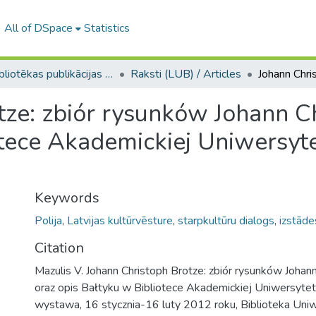
All of DSpace
Statistics
LU bibliotēkas publikācijas / Publications of the University Library
Raksti (LUB) / Articles
tze: zbiór rysunków Johann C
otece Akademickiej Uniwersyt
Keywords
Polija
,
Latvijas kultūrvēsture
,
starpkultūru dialogs
,
izstāde
Citation
Mazulis V. Johann Christoph Brotze: zbiór rysunków Johan
oraz opis Bałtyku w Bibliotece Akademickiej Uniwersyte
wystawa, 16 stycznia-16 luty 2012 roku, Biblioteka Uni