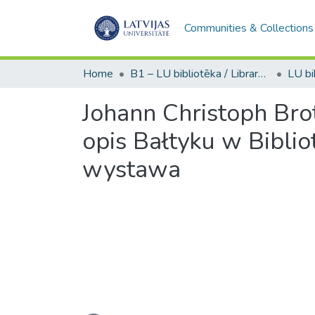
Communities & Collections
Home
B1 – LU bibliotēka / Library of the UL
Johann Christoph Bro
opis Bałtyku w Bibli
wystawa