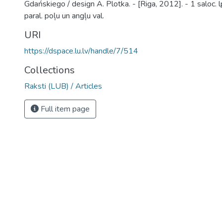
Gdańskiego / design A. Plotka. - [Riga, 2012]. - 1 saloc. lp.
paral. poļu un angļu val.
URI
https://dspace.lu.lv/handle/7/514
Collections
Raksti (LUB) / Articles
Full item page