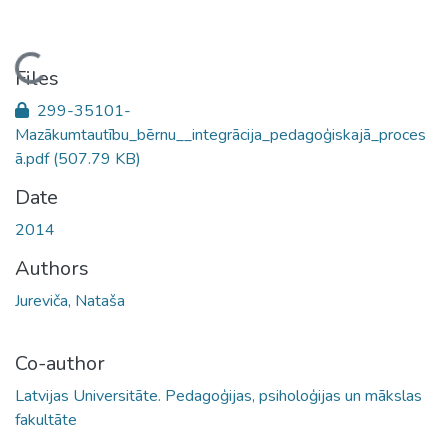
Loading...
Files
299-35101-
Mazākumtautību_bērnu__integrācija_pedagoģiskajā_proces
ā.pdf
(507.79 KB)
Date
2014
Authors
Jureviča, Nataša
Co-author
Latvijas Universitāte. Pedagoģijas, psiholoģijas un mākslas
fakultāte