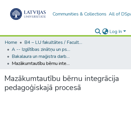
Communities & Collections
All of DSp
Log In
Home
B4 – LU fakultātes / Faculties of the UL
A -- Izglītības zinātņu un psiholoģijas fakultāte / Faculty of Education Sciences and Psychology
Bakalaura un maģistra darbi (PPMF) / Bachelor's and Master's theses
Mazākumtautību bērnu integrācija pedagoģiskajā procesā
Mazākumtautību bērnu integrācija
pedagoģiskajā procesā