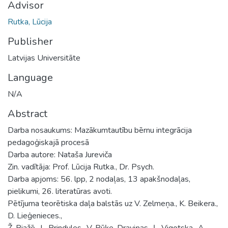
Advisor
Rutka, Lūcija
Publisher
Latvijas Universitāte
Language
N/A
Abstract
Darba nosaukums: Mazākumtautību bērnu integrācija
pedagoģiskajā procesā
Darba autore: Nataša Jureviča
Zin. vadītāja: Prof. Lūcija Rutka., Dr. Psych.
Darba apjoms: 56. lpp, 2 nodaļas, 13 apakšnodaļas,
pielikumi, 26. literatūras avoti.
Pētījuma teorētiska daļa balstās uz V. Zelmeņa., K. Beikera.,
D. Lieģenieces.,
Ž. Piažē., L. Prindules., V. Pūķe-Draviņas., Ļ. Vigotska., A.