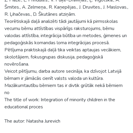
Šmites., A. Zelmeņa., R. Kaņepējas., J. Druvites., J. Maslovas.,
R. Ļihačevas., D. Škutānes atziņām.
Teorētiskajā daļā analizēti tādi jautājumi kā pirmsskolas
vecumu bērnu attīstības vispārīgs raksturojums, bērnu
valodas attīstība, integrācija būtība un metodes, ģimenes un
pedagoģiskās komandas loma integrācijas procesā.
Pētījuma praktiskajā daļā tika veiktas aptaujas vecākiem,
skolotājiem, fokusgrupas diskusija, pedagoģiskā
novērošana.
Veicot pētījumu, darba autore secināja, ka dzīvojot Latvijā
bērnam ir jāmācās cienīt valsts valoda un kultūra.
Mazākumtautību bērniem tas ir divtik grūtāk nekā bērniem
no
The title of work: Integration of minority children in the
educational proces
The autor: Natasha Jurevich