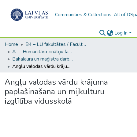
Communities & Collections
All of DSp
Log In
Home
B4 – LU fakultātes / Faculties of the UL
A -- Humanitāro zinātņu fakultāte / Faculty of Humanities
Bakalaura un maģistra darbi (HZF) / Bachelor's and Master's theses
Angļu valodas vārdu krājuma paplašināšana un mijkultūru izglītība vidusskolā
Angļu valodas vārdu krājuma
paplašināšana un mijkultūru
izglītība vidusskolā