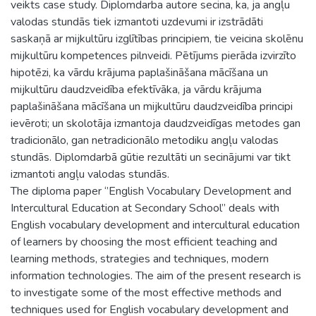
veikts case study. Diplomdarba autore secina, ka, ja angļu
valodas stundās tiek izmantoti uzdevumi ir izstrādāti
saskaņā ar mijkultūru izglītības principiem, tie veicina skolēnu
mijkultūru kompetences pilnveidi. Pētījums pierāda izvirzīto
hipotēzi, ka vārdu krājuma paplašināšana mācīšana un
mijkultūru daudzveidība efektīvāka, ja vārdu krājuma
paplašināšana mācīšana un mijkultūru daudzveidība principi
ievēroti; un skolotāja izmantoja daudzveidīgas metodes gan
tradicionālo, gan netradicionālo metodiku angļu valodas
stundās. Diplomdarbā gūtie rezultāti un secinājumi var tikt
izmantoti angļu valodas stundās.
The diploma paper ‘’English Vocabulary Development and
Intercultural Education at Secondary School’’ deals with
English vocabulary development and intercultural education
of learners by choosing the most efficient teaching and
learning methods, strategies and techniques, modern
information technologies. The aim of the present research is
to investigate some of the most effective methods and
techniques used for English vocabulary development and