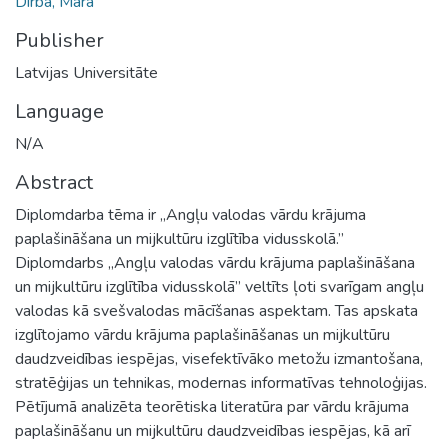
Dirba, Māra
Publisher
Latvijas Universitāte
Language
N/A
Abstract
Diplomdarba tēma ir ,,Angļu valodas vārdu krājuma
paplašināšana un mijkultūru izglītība vidusskolā.’’
Diplomdarbs ,,Angļu valodas vārdu krājuma paplašināšana
un mijkultūru izglītība vidusskolā” veltīts ļoti svarīgam angļu
valodas kā svešvalodas mācīšanas aspektam. Tas apskata
izglītojamo vārdu krājuma paplašināšanas un mijkultūru
daudzveidības iespējas, visefektīvāko metožu izmantošana,
stratēģijas un tehnikas, modernas informatīvas tehnoloģijas.
Pētījumā analizēta teorētiska literatūra par vārdu krājuma
paplašināšanu un mijkultūru daudzveidības iespējas, kā arī