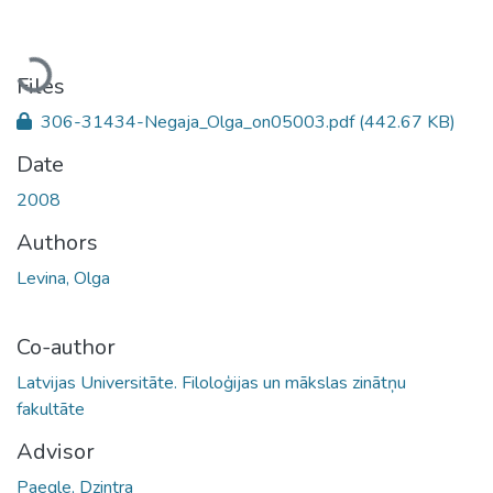
Loading...
Files
306-31434-Negaja_Olga_on05003.pdf
(442.67 KB)
Date
2008
Authors
Levina, Olga
Co-author
Latvijas Universitāte. Filoloģijas un mākslas zinātņu
fakultāte
Advisor
Paegle, Dzintra