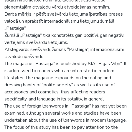
pieņemtajām citvalodu vārdu atveidošanas normām.
Darba mērķis ir pētīt svešvārdu lietojuma īpatnības preses
valodā un aprakstīt internacionālismu lietojumu žurnālā
„Pastaiga”.
Žurnālā „Pastaiga” tika konstatēts gan pozitīvi, gan negatīvi
vērtējams svešvārdu lietojums.
Atslēgvārdi: svešvārdi, žurnāls “Pastaiga”, internacionālismi,
citvalodu īpašvārdi.
The magazine „Pastaiga” is published by SIA „Rīgas Viļņi”. It
is addressed to readers who are interested in modern
lifestyles. The magazine expounds on the eating and
dressing habits of "polite society" as well as its use of
accessories and cosmetics, thus affecting readers
specifically, and language in its totality, in general.
The use of foreign loanwords in „Pastaiga” has not yet been
examined, although several works and studies have been
undertaken about the use of loanwords in modern language.
The focus of this study has been to pay attention to the