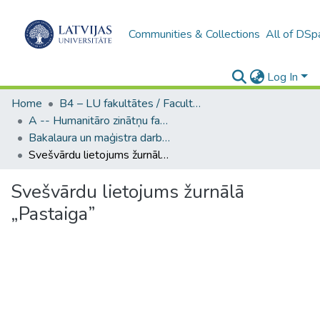
Communities & Collections
All of DSp
Log In
Home
B4 – LU fakultātes / Faculties of the UL
A -- Humanitāro zinātņu fakultāte / Faculty of Humanities
Bakalaura un maģistra darbi (HZF) / Bachelor's and Master's theses
Svešvārdu lietojums žurnālā „Pastaiga”
Svešvārdu lietojums žurnālā
„Pastaiga”