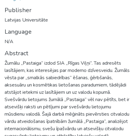
Publisher
Latvijas Universitāte
Language
N/A
Abstract
Žurnālu „Pastaiga” izdod SIA „Rīgas Viļņi”. Tas adresēts
lasītājiem, kas interesējas par moderno dzīvesveidu. Žurnāls
vēsta par „smalkās sabiedrības” ēšanas, ģērbšanās,
aksesuāru un kosmētikas lietošanas paradumiem, tādējādi
atstājot ietekmi uz lasītājiem un uz valodu kopumā.
Svešvārdu lietojums žurnālā „Pastaiga” vēl nav pētīts, bet ir
atsevišķi raksti un pētījumi par svešvārdu lietojumu
mūsdienu valodā. Šajā darbā mēģināts pievērsties citvalodu
vārdu atveidošanas īpatnībām žurnālā „Pastaiga”, analizējot
internacionālismu, svešu īpašvārdu un atsevišķu citvalodu
sugasvārdu lietojumu un atbilstību latviešu valodā