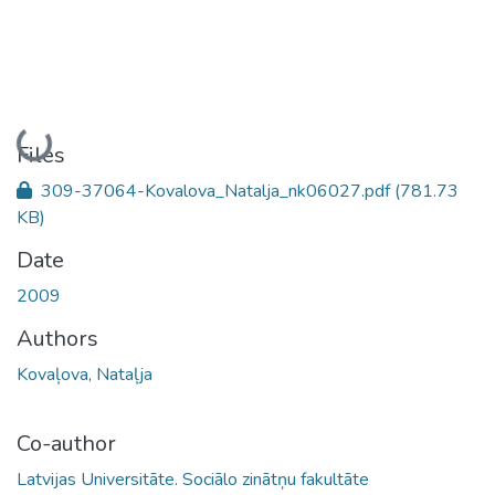
Loading...
Files
309-37064-Kovalova_Natalja_nk06027.pdf
(781.73
KB)
Date
2009
Authors
Kovaļova, Nataļja
Co-author
Latvijas Universitāte. Sociālo zinātņu fakultāte