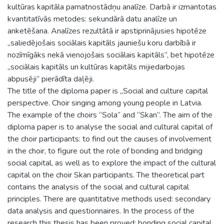
kultūras kapitāla pamatnostādņu analīze. Darbā ir izmantotas
kvantitatīvās metodes: sekundārā datu analīze un
anketēšana. Analīzes rezultātā ir apstiprinājusies hipotēze
„saliedējošais sociālais kapitāls jauniešu koru darbībā ir
nozīmīgāks nekā vienojošais sociālais kapitāls”, bet hipotēze
„sociālais kapitāls un kultūras kapitāls mijiedarbojas
abpusēji” pierādīta daļēji.
The title of the diploma paper is „Social and culture capital
perspective. Choir singing among young people in Latvia.
The example of the choirs “Sola” and “Skan”. The aim of the
diploma paper is to analyse the social and cultural capital of
the choir participants: to find out the causes of involvement
in the choir, to figure out the role of bonding and bridging
social capital, as well as to explore the impact of the cultural
capital on the choir Skan participants. The theoretical part
contains the analysis of the social and cultural capital
principles. There are quantitative methods used: secondary
data analysis and questionnaires. In the process of the
research this thesis has been proved: bonding social capital