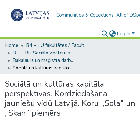
Communities & Collections
All of DSp
Log In
Home
B4 – LU fakultātes / Faculties of the UL
B --- Bij. Sociālo zinātņu fakultātes noslēguma darbi / Faculty of Social Sciences - Graduate works
Bakalaura un maģistra darbi (SZF) / Bachelor's and Master's theses
Sociālā un kultūras kapitāla perspektīvas. Kordziedāšana jauniešu vidū Latvijā. Koru „Sola” un „Skan” piemērs
Sociālā un kultūras kapitāla
perspektīvas. Kordziedāšana
jauniešu vidū Latvijā. Koru „Sola” un
„Skan” piemērs