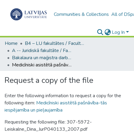
Communities & Collections
All of DSp
Log In
Home
B4 – LU fakultātes / Faculties of the UL
A -- Juridiskā fakultāte / Faculty of Law
Bakalaura un maģistra darbi (JF) / Bachelor's and Master's theses
Medicīniski asistētā pašnāvība-tās iespējamība un pieļaujamība
Request a copy of the file
Enter the following information to request a copy for the
following item:
Medicīniski asistētā pašnāvība-tās
iespējamība un pieļaujamība
Requesting the following file: 307-5972-
Leiskalne_Dina_JurP040133_2007.pdf