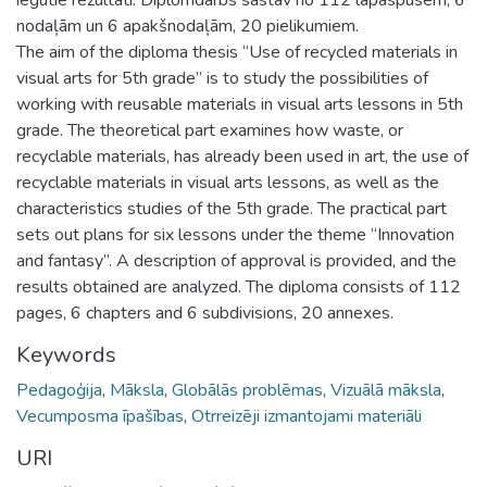
nodaļām un 6 apakšnodaļām, 20 pielikumiem.
The aim of the diploma thesis “Use of recycled materials in
visual arts for 5th grade” is to study the possibilities of
working with reusable materials in visual arts lessons in 5th
grade. The theoretical part examines how waste, or
recyclable materials, has already been used in art, the use of
recyclable materials in visual arts lessons, as well as the
characteristics studies of the 5th grade. The practical part
sets out plans for six lessons under the theme “Innovation
and fantasy”. A description of approval is provided, and the
results obtained are analyzed. The diploma consists of 112
pages, 6 chapters and 6 subdivisions, 20 annexes.
Keywords
Pedagoģija
,
Māksla
,
Globālās problēmas
,
Vizuālā māksla
,
Vecumposma īpašības
,
Otrreizēji izmantojami materiāli
URI