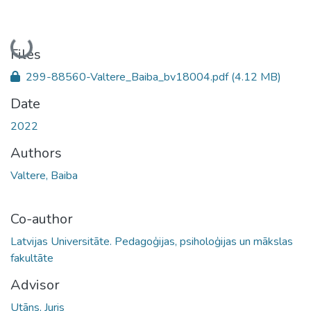
Loading...
Files
299-88560-Valtere_Baiba_bv18004.pdf
(4.12 MB)
Date
2022
Authors
Valtere, Baiba
Co-author
Latvijas Universitāte. Pedagoģijas, psiholoģijas un mākslas
fakultāte
Advisor
Utāns, Juris