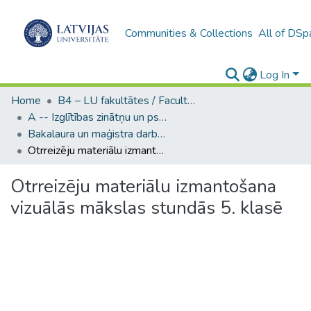
Communities & Collections
All of DSp
Log In
Home
B4 – LU fakultātes / Faculties of the UL
A -- Izglītības zinātņu un psiholoģijas fakultāte / Faculty of Education Sciences and Psychology
Bakalaura un maģistra darbi (PPMF) / Bachelor's and Master's theses
Otrreizēju materiālu izmantošana vizuālās mākslas stundās 5. klasē
Otrreizēju materiālu izmantošana
vizuālās mākslas stundās 5. klasē