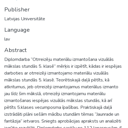
Publisher
Latvijas Universitāte
Language
lav
Abstract
Diplomdarba “Otrreizēju materiālu izmantošana vizuālās
mākslas stundās 5. klasē” mērķis ir izpētīt, kādas ir iespējas
darboties ar otrreizēji izmantojamo materiālu vizuālās
mākslas stundās 5. klasē. Teorētiskajā daļā pētīts, kā
atkritumus, jeb otrreizēji izmantojamus materiālus izmanto
jau līdz šim mākslā, otrreizēji izmantojamu materiālu
izmantošanas iespējas vizuālās mākslas stundās, kā arī
pētīts 5.klases vecumposma īpašības. Praktiskajā daļā
izstrādāti plāni sešām mācību stundām tēmas “Jaunrade un
fantāzija” ietvaros. Sniegts aprobācijas apraksts un analizēti
iegūtie rezultāti. Diplomdarbs sastāv no 112 lapaspusēm, 6