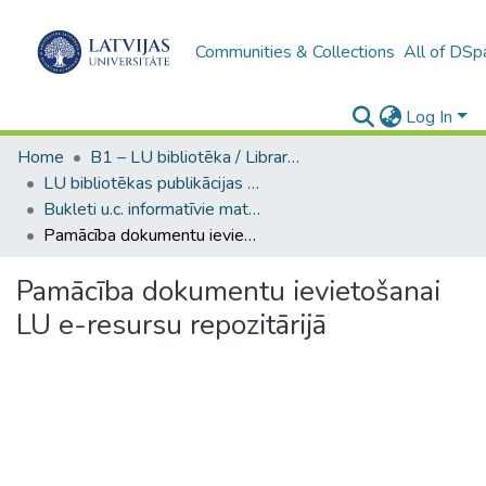
Communities & Collections
All of DSp
Log In
Home
B1 – LU bibliotēka / Library of the UL
LU bibliotēkas publikācijas / Publications of the University Library
Bukleti u.c. informatīvie materiāli (LUB) / Booklets and other informational materials
Pamācība dokumentu ievietošanai LU e-resursu repozitārijā
Pamācība dokumentu ievietošanai
LU e-resursu repozitārijā