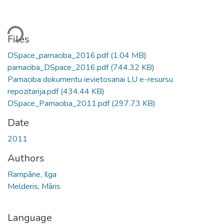
ding...
Files
DSpace_pamaciba_2016.pdf
(1.04 MB)
pamaciba_DSpace_2016.pdf
(744.32 KB)
Pamaciba dokumentu ievietosanai LU e-resursu
repozitarija.pdf
(434.44 KB)
DSpace_Pamaciba_2011.pdf
(297.73 KB)
Date
2011
Authors
Rampāne, Ilga
Melderis, Māris
Language