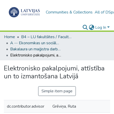
Communities & Collections
All of DSp
Log In
Home
B4 – LU fakultātes / Faculties of the UL
A -- Ekonomikas un sociālo zinātņu fakultāte / Faculty of Economics and Social Sciences
Bakalaura un maģistra darbi (ESZF) / Bachelor's and Master's theses
Elektronisko pakalpojumi, attīstība un to izmantošana Latvijā
Elektronisko pakalpojumi, attīstība
un to izmantošana Latvijā
Simple item page
dc.contributor.advisor
Grēviņa, Ruta