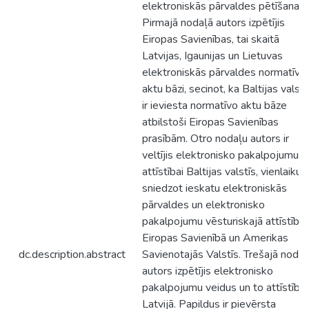
elektroniskās pārvaldes pētīšanai.
Pirmajā nodaļā autors izpētījis
Eiropas Savienības, tai skaitā
Latvijas, Igaunijas un Lietuvas
elektroniskās pārvaldes normatīvo
aktu bāzi, secinot, ka Baltijas valstī
ir ieviesta normatīvo aktu bāze
atbilstoši Eiropas Savienības
prasībām. Otro nodaļu autors ir
veltījis elektronisko pakalpojumu
attīstībai Baltijas valstīs, vienlaikus
sniedzot ieskatu elektroniskās
pārvaldes un elektronisko
pakalpojumu vēsturiskajā attīstībā
Eiropas Savienībā un Amerikas
dc.description.abstract
Savienotajās Valstīs. Trešajā nodaļ
autors izpētījis elektronisko
pakalpojumu veidus un to attīstību
Latvijā. Papildus ir pievērsta