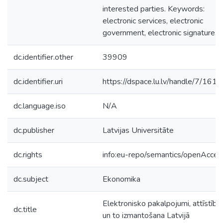
interested parties. Keywords:
electronic services, electronic
government, electronic signature.
dc.identifier.other
39909
dc.identifier.uri
https://dspace.lu.lv/handle/7/161
dc.language.iso
N/A
dc.publisher
Latvijas Universitāte
dc.rights
info:eu-repo/semantics/openAcces
dc.subject
Ekonomika
Elektronisko pakalpojumi, attīstība
dc.title
un to izmantošana Latvijā