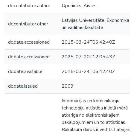
dc.contributor.author
Upenieks, Aivars
Latvijas Universitāte. Ekonomikas
dc.contributor.other
un vadības fakultāte
dc.date.accessioned
2015-03-24T06:42:40Z
dc.date.accessioned
2025-07-20T12:05:43Z
dc.date.available
2015-03-24T06:42:40Z
dc.date.issued
2009
Informācijas un komunikāciju
tehnoloģiju attīstība ir lielā mērā
atkarīga no elektroniskajiem
pakalpojumiem un to attīstības.
Bakalaura darbs ir veltīts Latvijas