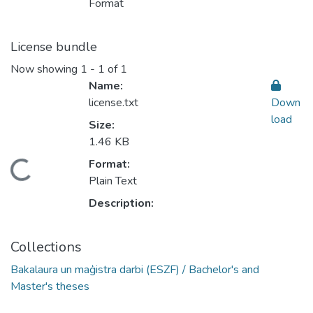
Format
License bundle
Now showing
1 - 1 of 1
Name:
license.txt
Down
load
Size:
1.46 KB
Format:
oading...
Plain Text
Description:
Collections
Bakalaura un maģistra darbi (ESZF) / Bachelor's and
Master's theses