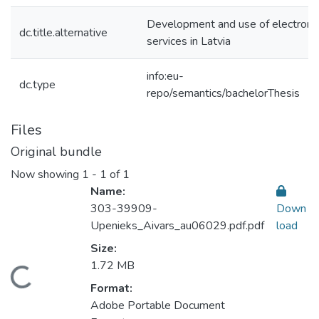
Development and use of electroni
dc.title.alternative
services in Latvia
info:eu-
dc.type
repo/semantics/bachelorThesis
Files
Original bundle
Now showing
1 - 1 of 1
Name:
303-39909-
Down
Upenieks_Aivars_au06029.pdf.pdf
load
Size:
1.72 MB
oading...
Format:
Adobe Portable Document