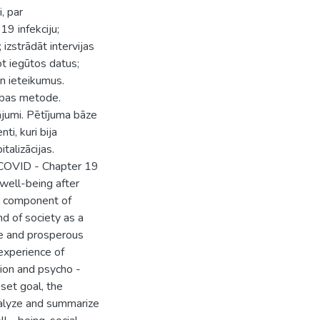
, par
19 infekciju;
izstrādāt intervijas
ot iegūtos datus;
un ieteikumus.
ības metode.
tājumi. Pētījuma bāze
ti, kuri bija
talizācijas.
n COVID - Chapter 19
 well-being after
al component of
nd of society as a
ure and prosperous
 experience of
tion and psycho -
 set goal, the
nalyze and summarize