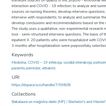
literature sources on quality of life, psycho - emotional wel
interaction and COVID - 19 infection; to analyze and summ
sources on nursing theories; develop interview questions;
interview with respondents; to analyze and summarize the
develop conclusions and recommendations based on the re
The study uses a qualitative, non-experimental research
tool - semi-structured interview questions. The basis of 
inpatient X. 20 patients who were hospitalized with COV
3 months after hospitalization were purposefully selected
Keywords
Medicīna
,
COVID – 19 infekcija
,
sociālā interakcija
,
psihoem
pacientu pieredze
,
atbalsts
URI
https://dspace.lu.lv/handle/7/59808
Collections
Bakalaura un maģistra darbi (MF) / Bachelor's and Master