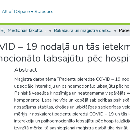
All of DSpace
Statistics
B --- Bij. Medicīnas fakultātes studentu noslēguma darbi / Faculty of Medicine - Graduate works
Bakalaura un maģistra darbi (MF) / Bachelor's and Master's theses
VID – 19 nodaļā un tās ietekm
mocionālo labsajūtu pēc hospit
Abstract
Maģistra darba tēma “Pacientu pieredze COVID – 19 nod
uz sociālo interakciju un psihoemocionālo labsajūtu pēc hosp
Psihiskā veselība ir nozīmīga un neatņemama vispārējās v
komponente. Laba indivīda un kopējā sabiedrības psihiskā 
nosacījums stabilas, drošas un labklājīgas sabiedrības vei
mērķis ir noskaidrot pacientu pieredzi COVID – 19 un tās 
interakciju un psihoemocionālo labsajūtu pēc hospitalizāci
izvirzītā mērķa, tā sasniegšanai maģistra darbā tika risināt