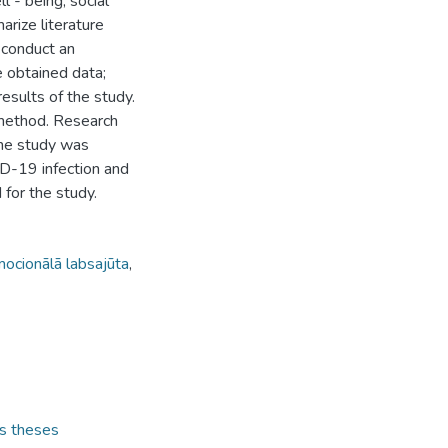
l - being, social
arize literature
 conduct an
 obtained data;
sults of the study.
 method. Research
the study was
ID-19 infection and
 for the study.
ocionālā labsajūta
,
's theses