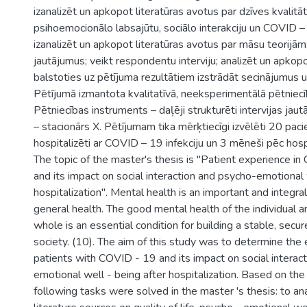
izanalizēt un apkopot literatūras avotus par dzīves kvalitāti
psihoemocionālo labsajūtu, sociālo interakciju un COVID – 
izanalizēt un apkopot literatūras avotus par māsu teorijām; 
jautājumus; veikt respondentu interviju; analizēt un apkop
balstoties uz pētījuma rezultātiem izstrādāt secinājumus 
Pētījumā izmantota kvalitatīvā, neeksperimentālā pētniec
Pētniecības instruments – daļēji strukturēti intervijas jau
– stacionārs X. Pētījumam tika mērķtiecīgi izvēlēti 20 pacien
hospitalizēti ar COVID – 19 infekciju un 3 mēneši pēc hospi
The topic of the master's thesis is "Patient experience i
and its impact on social interaction and psycho-emotional
hospitalization". Mental health is an important and integr
general health. The good mental health of the individual a
whole is an essential condition for building a stable, sec
society. (10). The aim of this study was to determine the
patients with COVID - 19 and its impact on social interac
emotional well - being after hospitalization. Based on the
following tasks were solved in the master 's thesis: to a