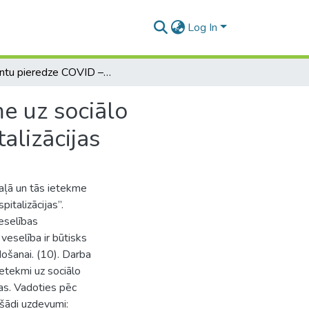
Log In
Pacientu pieredze COVID – 19 nodaļā un tās ietekme uz sociālo interakciju un psihoemocionālo labsajūtu pēc hospitalizācijas
e uz sociālo
alizācijas
aļā un tās ietekme
italizācijas”.
eselības
veselība ir būtisks
došanai. (10). Darba
ietekmi uz sociālo
jas. Vadoties pēc
i šādi uzdevumi: