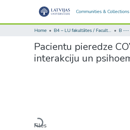
Communities & Collections
Home
B4 – LU fakultātes / Faculties of the UL
Pacientu pieredze CO
interakciju un psihoe
Loading...
Files