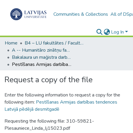
Communities & Collections
All of DSp
Log In
Home
B4 – LU fakultātes / Faculties of the UL
A -- Humanitāro zinātņu fakultāte / Faculty of Humanities
Bakalaura un maģistra darbi (HZF) / Bachelor's and Master's theses
Pestīšanas Armijas darbības tendences Latvijā pēdējā desmitgadē
Request a copy of the file
Enter the following information to request a copy for the
following item:
Pestīšanas Armijas darbības tendences
Latvijā pēdējā desmitgadē
Requesting the following file: 310-59821-
Plesauniece_Linda_lj15023.pdf