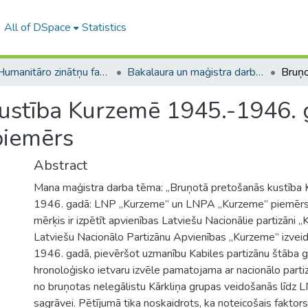
All of DSpace
Statistics
A -- Humanitāro zinātņu fakultāte / Faculty of Humanities
Bakalaura un maģistra darbi (HZF) / Bachelor's and Master's theses
kustība Kurzemē 1945.-1946.
piemērs
Abstract
Mana maģistra darba tēma: „Bruņotā pretošanās kustība
1946. gadā: LNP „Kurzeme” un LNPA „Kurzeme” piemērs.
mērķis ir izpētīt apvienības Latviešu Nacionālie partizāni 
Latviešu Nacionālo Partizānu Apvienības „Kurzeme” izveid
1946. gadā, pievēršot uzmanību Kabiles partizānu štāba gr
hronoloģisko ietvaru izvēle pamatojama ar nacionālo parti
no bruņotas nelegālistu Kārkliņa grupas veidošanās līdz
sagrāvei. Pētījumā tika noskaidrots, ka noteicošais faktor