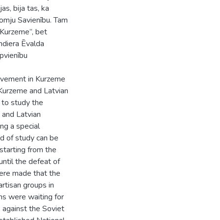
as, bija tas, ka
domju Savienību. Tam
„Kurzeme”, bet
diera Ēvalda
apvienību
ovement in Kurzeme
 Kurzeme and Latvian
 to study the
e and Latvian
ng a special
od of study can be
 starting from the
until the defeat of
ere made that the
artisan groups in
ns were waiting for
 against the Soviet