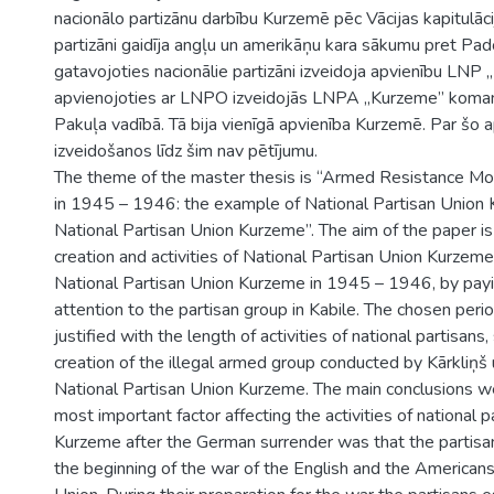
nacionālo partizānu darbību Kurzemē pēc Vācijas kapitulācij
partizāni gaidīja angļu un amerikāņu kara sākumu pret Pa
gatavojoties nacionālie partizāni izveidoja apvienību LNP 
apvienojoties ar LNPO izveidojās LNPA „Kurzeme” koman
Pakuļa vadībā. Tā bija vienīgā apvienība Kurzemē. Par šo 
izveidošanos līdz šim nav pētījumu.
The theme of the master thesis is “Armed Resistance M
in 1945 – 1946: the example of National Partisan Union
National Partisan Union Kurzeme”. The aim of the paper is
creation and activities of National Partisan Union Kurzem
National Partisan Union Kurzeme in 1945 – 1946, by payi
attention to the partisan group in Kabile. The chosen peri
justified with the length of activities of national partisans,
creation of the illegal armed group conducted by Kārkliņš 
National Partisan Union Kurzeme. The main conclusions w
most important factor affecting the activities of national p
Kurzeme after the German surrender was that the partisa
the beginning of the war of the English and the Americans