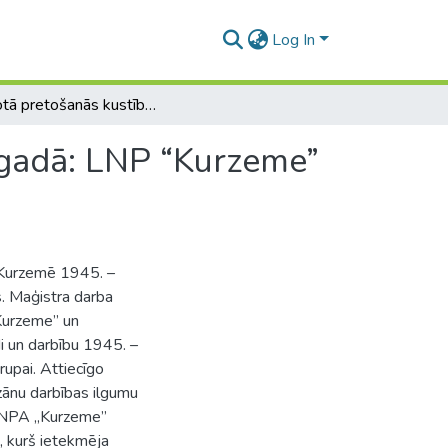
Log In
Bruņotā pretošanās kustība Kurzemē 1945.-1946. gadā: LNP “Kurzeme” un LNPA "Kurzeme" piemērs
 gadā: LNP “Kurzeme”
 Kurzemē 1945. –
 Maģistra darba
„Kurzeme” un
i un darbību 1945. –
upai. Attiecīgo
zānu darbības ilgumu
 LNPA „Kurzeme”
s, kurš ietekmēja