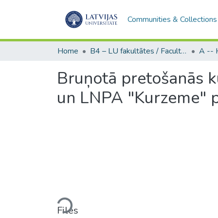
Communities & Collections
Home
B4 – LU fakultātes / Faculties of the UL
Bruņotā pretošanās 
un LNPA "Kurzeme" 
Loading...
Files