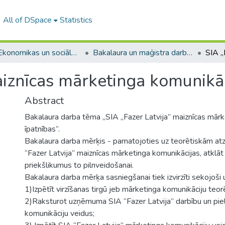
All of DSpace
Statistics
A -- Ekonomikas un sociālo zinātņu fakultāte / Faculty of Economics and Social Sciences
Bakalaura un maģistra darbi (ESZF) / Bachelor's and Master's theses
aiznīcas mārketinga komunikāc
Abstract
Bakalaura darba tēma „SIA „Fazer Latvija” maiznīcas mārk
īpatnības”.
Bakalaura darba mērķis - pamatojoties uz teorētiskām atz
“Fazer Latvija” maiznīcas mārketinga komunikācijas, atklāt
priekšlikumus to pilnveidošanai.
Bakalaura darba mērķa sasniegšanai tiek izvirzīti sekojoši
1)Izpētīt virzīšanas tirgū jeb mārketinga komunikāciju teo
2)Raksturot uzņēmuma SIA “Fazer Latvija” darbību un pie
komunikāciju veidus;