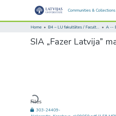
Communities & Collections
Home
B4 – LU fakultātes / Faculties of the UL
SIA „Fazer Latvija” m
Loading...
Files
303-24409-