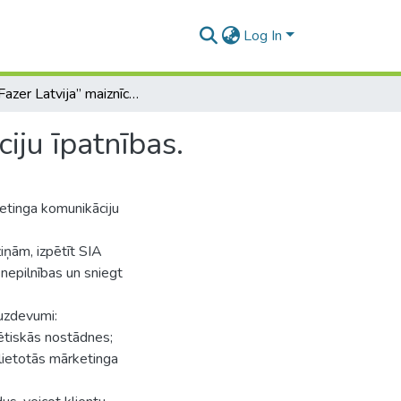
Log In
SIA „Fazer Latvija” maiznīcas mārketinga komunikāciju īpatnības.
iju īpatnības.
etinga komunikāciju
iņām, izpētīt SIA
 nepilnības un sniegt
 uzdevumi:
rētiskās nostādnes;
lietotās mārketinga