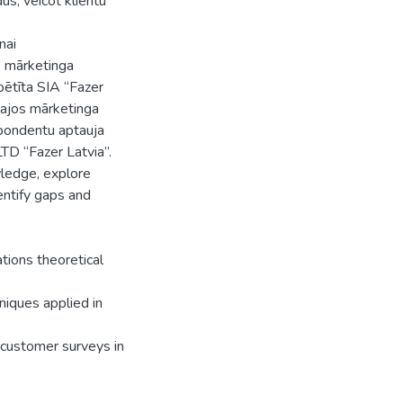
us, veicot klientu
nai
b mārketinga
pētīta SIA “Fazer
tajos mārketinga
pondentu aptauja
TD “Fazer Latvia”.
wledge, explore
entify gaps and
ions theoretical
niques applied in
customer surveys in