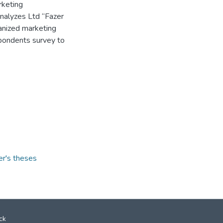
rketing
nalyzes Ltd “Fazer
ganized marketing
spondents survey to
er's theses
ck