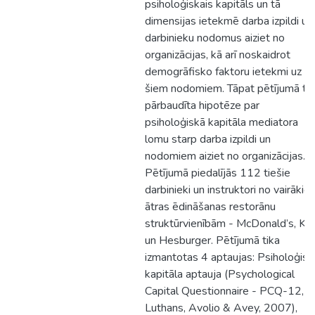
psiholoģiskais kapitāls un tā
dimensijas ietekmē darba izpildi un
darbinieku nodomus aiziet no
organizācijas, kā arī noskaidrot
demogrāfisko faktoru ietekmi uz
šiem nodomiem. Tāpat pētījumā ti
pārbaudīta hipotēze par
psiholoģiskā kapitāla mediatora
lomu starp darba izpildi un
nodomiem aiziet no organizācijas.
Pētījumā piedalījās 112 tiešie
darbinieki un instruktori no vairākie
ātras ēdināšanas restorānu
struktūrvienībām - McDonald’s, KF
un Hesburger. Pētījumā tika
izmantotas 4 aptaujas: Psiholoģisk
kapitāla aptauja (Psychological
Capital Questionnaire - PCQ-12,
Luthans, Avolio & Avey, 2007),