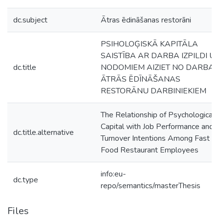
dc.subject
Ātras ēdināšanas restorāni
PSIHOLOĢISKĀ KAPITĀLA
SAISTĪBA AR DARBA IZPILDI U
dc.title
NODOMIEM AIZIET NO DARBA
ĀTRĀS ĒDĪNĀŠANAS
RESTORĀNU DARBINIEKIEM
The Relationship of Psychological
Capital with Job Performance and
dc.title.alternative
Turnover Intentions Among Fast
Food Restaurant Employees
info:eu-
dc.type
repo/semantics/masterThesis
Files