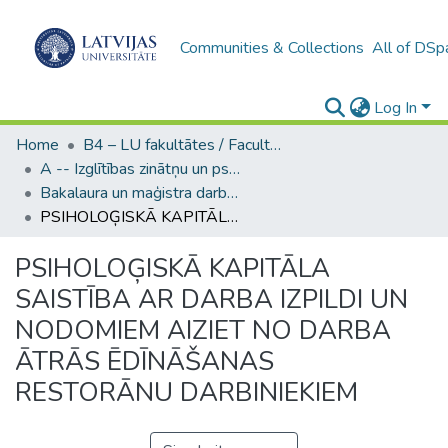
Communities & Collections
All of DSp
Log In
Home
B4 – LU fakultātes / Faculties of the UL
A -- Izglītības zinātņu un psiholoģijas fakultāte / Faculty of Education Sciences and Psychology
Bakalaura un maģistra darbi (PPMF) / Bachelor's and Master's theses
PSIHOLOĢISKĀ KAPITĀLA SAISTĪBA AR DARBA IZPILDI UN NODOMIEM AIZIET NO DARBA ĀTRĀS ĒDĪNĀŠANAS RESTORĀNU DARBINIEKIEM
PSIHOLOĢISKĀ KAPITĀLA
SAISTĪBA AR DARBA IZPILDI UN
NODOMIEM AIZIET NO DARBA
ĀTRĀS ĒDĪNĀŠANAS
RESTORĀNU DARBINIEKIEM