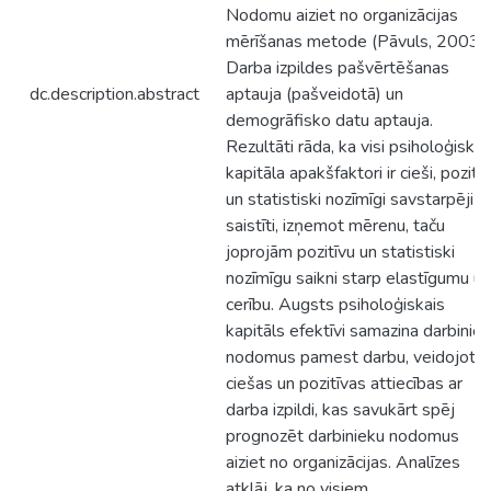
Nodomu aiziet no organizācijas
mērīšanas metode (Pāvuls, 2003),
Darba izpildes pašvērtēšanas
dc.description.abstract
aptauja (pašveidotā) un
demogrāfisko datu aptauja.
Rezultāti rāda, ka visi psiholoģiskā
kapitāla apakšfaktori ir cieši, pozitīv
un statistiski nozīmīgi savstarpēji
saistīti, izņemot mērenu, taču
joprojām pozitīvu un statistiski
nozīmīgu saikni starp elastīgumu un
cerību. Augsts psiholoģiskais
kapitāls efektīvi samazina darbinie
nodomus pamest darbu, veidojot
ciešas un pozitīvas attiecības ar
darba izpildi, kas savukārt spēj
prognozēt darbinieku nodomus
aiziet no organizācijas. Analīzes
atklāj, ka no visiem