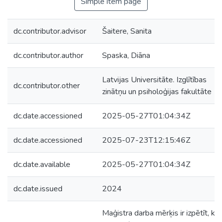
Simple item page
dc.contributor.advisor
Šaitere, Sanita
dc.contributor.author
Spaska, Diāna
Latvijas Universitāte. Izglītības
dc.contributor.other
zinātņu un psiholoģijas fakultāte
dc.date.accessioned
2025-05-27T01:04:34Z
dc.date.accessioned
2025-07-23T12:15:46Z
dc.date.available
2025-05-27T01:04:34Z
dc.date.issued
2024
Maģistra darba mērķis ir izpētīt, kā