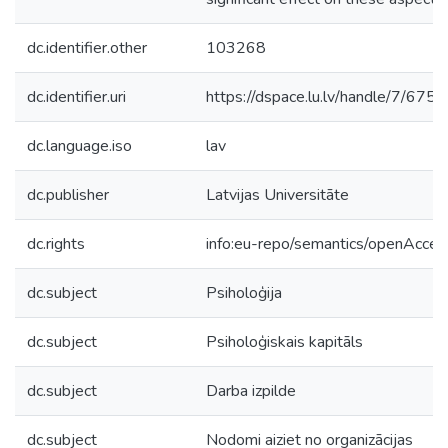
dc.identifier.other
103268
dc.identifier.uri
https://dspace.lu.lv/handle/7/675
dc.language.iso
lav
dc.publisher
Latvijas Universitāte
dc.rights
info:eu-repo/semantics/openAcces
dc.subject
Psiholoģija
dc.subject
Psiholoģiskais kapitāls
dc.subject
Darba izpilde
dc.subject
Nodomi aiziet no organizācijas