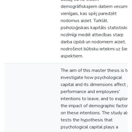
demogrāfiskajiem datiem vecums i
vienīgais, kas spēj paredzēt
nodomus aiziet. Turklāt,
psiholoģiskais kapitāls statistiski
nozīmīgi mediē attiecības starp
darba izpildi un nodomiem aiziet,
nodrošinot būtisku ietekmi uz šiem
aspektiem.
The aim of this master thesis is to
investigate how psychological
capital and its dimensions affect jo
performance and employees'
intentions to leave, and to explore
the impact of demographic factors
on these intentions. The study also
tests the hypothesis that
psychological capital plays a