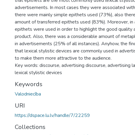
that epithets are the most commonly used lexical stylistic
advertisements. In most cases they were associated wit
there were mainly simple epithets used (73%), also ther
amount of transferred epithets used (83%). Moreover, in
epithets were used in order to highlight the good quality 
product. Also, there was a considerable amount of meta
in advertisements (25% of all instances). Anyhow, the fi
that lexical stylistic devices are commonly used in adver
to make them more attractive to the audience.
Key words: discourse, advertising discourse, advertising l
lexical stylistic devices
Keywords
Valodniecība
URI
https://dspace.lu.lv/handle/7/22259
Collections