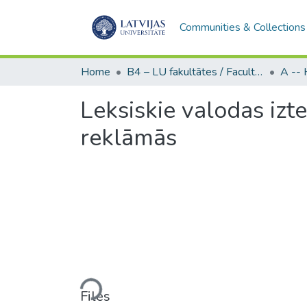
Communities & Collections
Home
B4 – LU fakultātes / Faculties of the UL
Leksiskie valodas iz
reklāmās
Loading...
Files