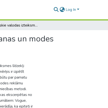
Log In
Leksiskie valodas izteiksmes līdzekļi skaistumkopšanas un modes reklāmās
šanas un modes
eiksmes līdzekļi
rķis ir izpētīt
s būtu par pamatu
modes reklāmu
tniecības metodi.
, kas ekscerpētas no
urnāliem: Vogue,
erādīja, ka epiteti ir