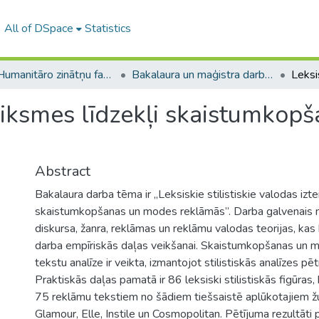
All of DSpace
Statistics
A -- Humanitāro zinātņu fakultāte / Faculty of Humanities
Bakalaura un maģistra darbi (HZF) / Bachelor's and Master's theses
teiksmes līdzekļi skaistumkop
Abstract
Bakalaura darba tēma ir „Leksiskie stilistiskie valodas izt
skaistumkopšanas un modes reklāmās”. Darba galvenais mē
diskursa, žanra, reklāmas un reklāmu valodas teorijas, ka
darba empīriskās daļas veikšanai. Skaistumkopšanas un 
tekstu analīze ir veikta, izmantojot stilistiskās analīzes pē
Praktiskās daļas pamatā ir 86 leksiski stilistiskās figūras
75 reklāmu tekstiem no šādiem tiešsaistē aplūkotajiem ž
Glamour, Elle, Instile un Cosmopolitan. Pētījuma rezultāti pi