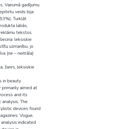
ās. Vairumā gadījumu
 epitetu veids bija
(83%). Turklāt
produkta labās,
 reklāmu tekstos
iecina: leksiskie
stītu uzmanību, jo
va (ne – neitrāla)
, žanrs, leksiskie
es in beauty
 primarily aimed at
process and its
 analysis. The
ylistic devices found
magazines: Vogue,
 analysis indicated