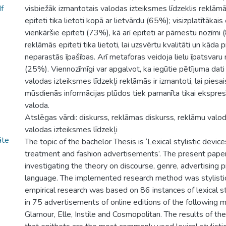
f
visbiežāk izmantotais valodas izteiksmes līdzeklis reklām
epiteti tika lietoti kopā ar lietvārdu (65%); visizplatītākais
vienkāršie epiteti (73%), kā arī epiteti ar pārnestu nozīmi 
reklāmās epiteti tika lietoti, lai uzsvērtu kvalitāti un kāda 
neparastās īpašības. Arī metaforas veidoja lielu īpatsvaru
(25%). Viennozīmīgi var apgalvot, ka iegūtie pētījuma dati l
valodas izteiksmes līdzekļi reklāmās ir izmantoti, lai piesai
mūsdienās informācijas plūdos tiek pamanīta tikai ekspresī
valoda.
Atslēgas vārdi: diskurss, reklāmas diskurss, reklāmu valoda
valodas izteiksmes līdzekļi
āte
The topic of the bachelor Thesis is ‘Lexical stylistic devic
treatment and fashion advertisements’. The present paper
investigating the theory on discourse, genre, advertising 
language. The implemented research method was stylistic
empirical research was based on 86 instances of lexical st
in 75 advertisements of online editions of the following 
Glamour, Elle, Instile and Cosmopolitan. The results of the