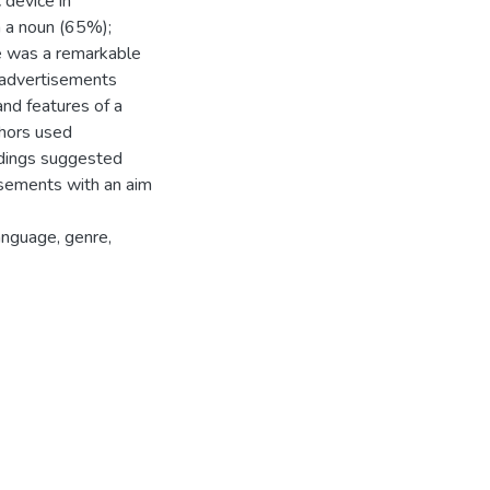
 device in
h a noun (65%);
e was a remarkable
 advertisements
and features of a
phors used
ndings suggested
tisements with an aim
anguage, genre,